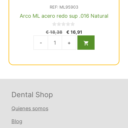
REF: ML95903
Arco ML acero redo sup .016 Natural
0
El
El
€
18,38
€
16,91
d
precio
precio
e
5
original
actual
Arco
era:
es:
ML
€ 18,38.
€ 16,91.
acero
redo
sup
.016
Natural
Dental Shop
cantidad
Quienes somos
Blog