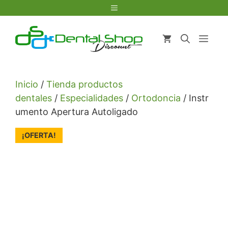
Saltar
Menú
al
contenido
Men
Inicio
/
Tienda productos
dentales
/
Especialidades
/
Ortodoncia
/ Instr
umento Apertura Autoligado
¡OFERTA!