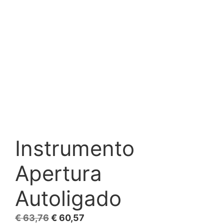
Instrumento
Apertura
Autoligado
El
El
€
63,76
€
60,57