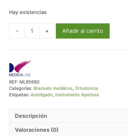
precio
precio
Hay existencias
original
actual
era:
es:
€ 63,76.
€ 60,57.
Añadir al carrito
Instrumento
Apertura
Autoligado
cantidad
REF:
ML95680
Categorías:
Brackets metálicos
,
Ortodoncia
Etiquetas:
Autoligado
,
Instrumento Apertura
Descripción
Valoraciones (0)