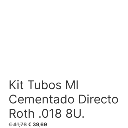
Kit Tubos Ml
Cementado Directo
Roth .018 8U.
El
El
€
41,78
€
39,69