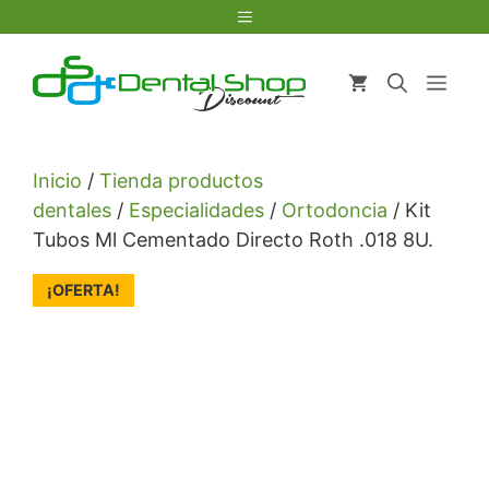
Saltar
Menú
al
contenido
Men
Inicio
/
Tienda productos
dentales
/
Especialidades
/
Ortodoncia
/ Kit
Tubos Ml Cementado Directo Roth .018 8U.
¡OFERTA!