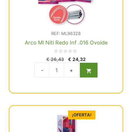
REF: ML96328
Arco Ml Niti Redo Inf .016 Ovoide
0
El
El
€
26,43
€
24,32
d
precio
precio
e
5
original
actual
Arco
era:
es:
Ml
€ 26,43.
€ 24,32.
Niti
Redo
Inf
.016
¡OFERTA!
Ovoide
cantidad