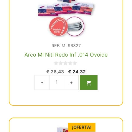
REF: ML96327
Arco Ml Niti Redo Inf .014 Ovoide
0
El
El
€
26,43
€
24,32
d
precio
precio
e
5
original
actual
Arco
era:
es:
Ml
€ 26,43.
€ 24,32.
Niti
Redo
Inf
.014
¡OFERTA!