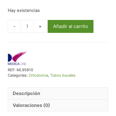
precio
precio
Hay existencias
original
actual
era:
es:
€ 41,78.
€ 39,69.
Añadir al carrito
Kit
Tubos
Ml
Cementado
Directo
Roth
REF:
ML95810
.018
Categorías:
Ortodoncia
,
Tubos bucales
8U.
cantidad
Descripción
Valoraciones (0)