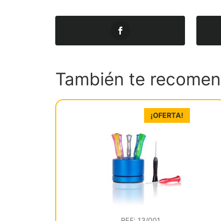
También te recom
¡OFERTA!
REF: 13/001