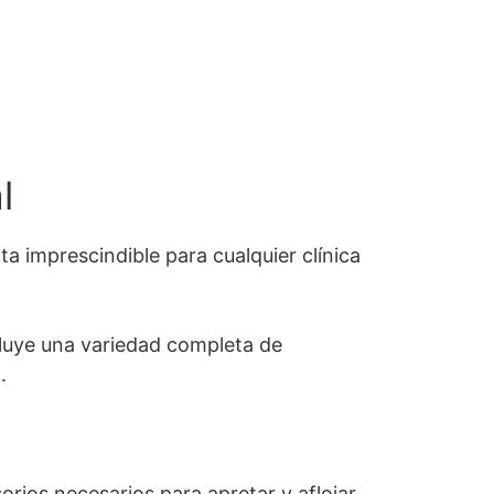
l
a imprescindible para cualquier clínica
ncluye una variedad completa de
.
rios necesarios para apretar y aflojar