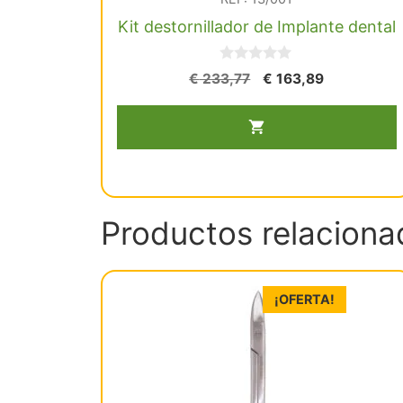
Kit destornillador de Implante dental
0
El
El
€
233,77
€
163,89
d
precio
precio
Kit
e
5
original
actual
destornillador
era:
es:
de
€ 233,77.
€ 163,89.
Implante
dental
cantidad
Productos relaciona
¡OFERTA!