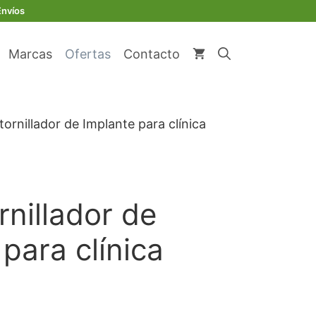
original
actual
de
Envíos
era:
es:
Implante
€ 366,09.
€ 180,29.
para
Marcas
Ofertas
Contacto
clínica
dental
cantidad
tornillador de Implante para clínica
rnillador de
para clínica