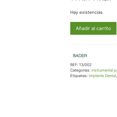
precio
pr
Hay existencias
original
ac
era:
es
Kit
€ 366,09.
€ 
Añadir al carrito
destornillador
de
Implante
para
clínica
REF:
13/002
dental
Categorías:
Instrumental p
cantidad
Etiquetas:
Implante Dental