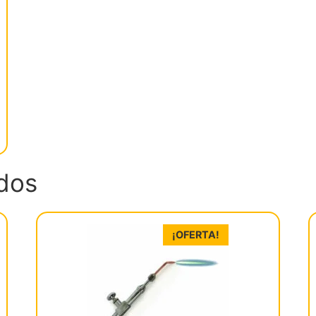
dos
¡OFERTA!