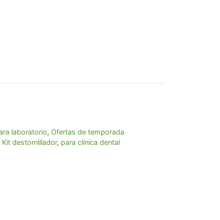
ecio
tual
:
180,29.
ara laboratorio
,
Ofertas de temporada
,
Kit destornillador
,
para clínica dental