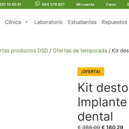
910 10 65 91
654 276 827
Mi cuenta
Carro
Clínica
Laboratorio
Estudiantes
Repuestos
rtas productos DSD
/
Ofertas de temporada
/ Kit des
¡OFERTA!
Kit desto
Implante 
dental
El
El
€
366,09
€
180,29