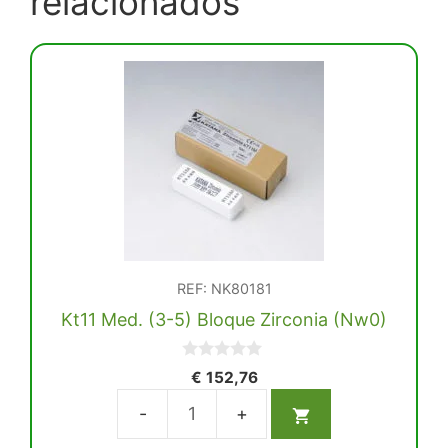
relacionados
REF: NK80181
Kt11 Med. (3-5) Bloque Zirconia (Nw0)
0
€
152,76
d
e
5
Kt11