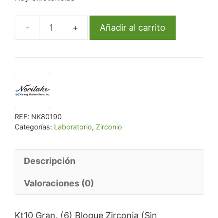
Añadir al carrito
Kt10
Gran.
(6)
Bloque
Zirconia
(Sin
Color)
REF:
NK80190
cantidad
Categorías:
Laboratorio
,
Zirconio
Descripción
Valoraciones (0)
Kt10 Gran. (6) Bloque Zirconia (Sin