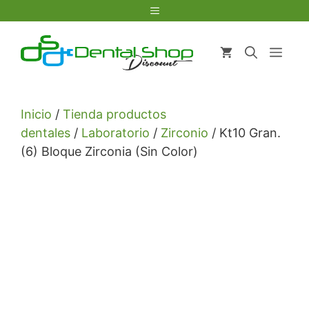
Saltar
Menú
al
contenido
Men
Inicio
/
Tienda productos
dentales
/
Laboratorio
/
Zirconio
/ Kt10 Gran.
(6) Bloque Zirconia (Sin Color)