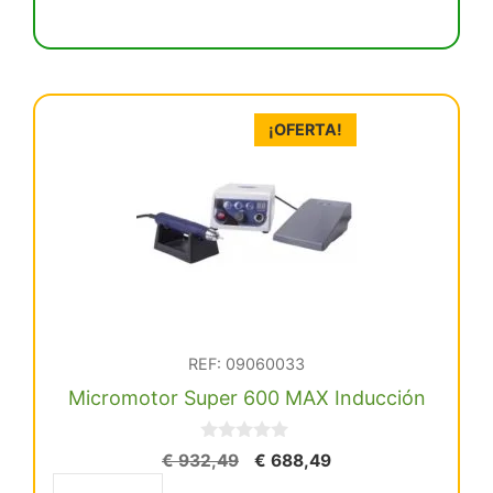
Med.
(3-
5)
Bloque
Zirconia
¡OFERTA!
(Nw0)
cantidad
REF: 09060033
Micromotor Super 600 MAX Inducción
0
El
El
€
932,49
€
688,49
d
precio
precio
e