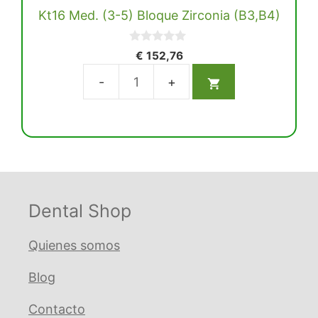
Kt16 Med. (3-5) Bloque Zirconia (B3,B4)
0
€
152,76
d
e
5
Kt16
Med.
(3-
5)
Bloque
Zirconia
(B3,B4)
Dental Shop
cantidad
Quienes somos
Blog
Contacto