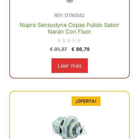
REF: DT90582
Nupro Sensodyne Copas Pulido Sabor
Naran Con Fluor
0
El
El
€
91,37
€
86,79
d
precio
precio
e
5
original
actual
Leer más
era:
es:
€ 91,37.
€ 86,79.
¡OFERTA!