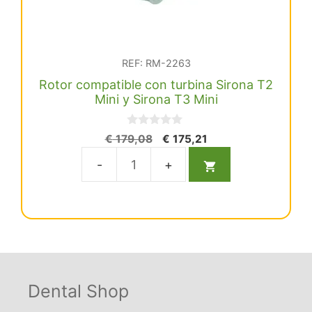
REF: RM-2263
Rotor compatible con turbina Sirona T2
Mini y Sirona T3 Mini
0
El
El
€
179,08
€
175,21
d
precio
precio
e
5
original
actual
Rotor
era:
es:
compatible
€ 179,08.
€ 175,21.
con
turbina
Sirona
T2
Mini
Dental Shop
y