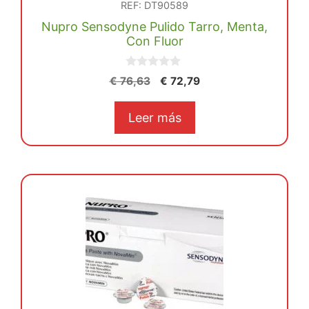
REF: DT90589
Nupro Sensodyne Pulido Tarro, Menta,
Con Fluor
0
El
El
€
76,63
€
72,79
d
precio
precio
e
5
original
actual
Leer más
era:
es:
€ 76,63.
€ 72,79.