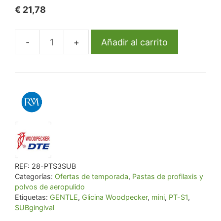
€
21,78
Añadir al carrito
Glicina
Woodpecker
GENTLE
MINI
PT-
S1
cantidad
REF:
28-PTS3SUB
Categorías:
Ofertas de temporada
,
Pastas de profilaxis y
polvos de aeropulido
Etiquetas:
GENTLE
,
Glicina Woodpecker
,
mini
,
PT-S1
,
SUBgingival