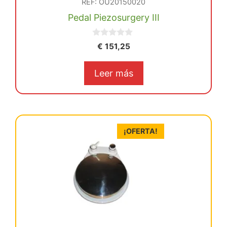
REF: OU20150020
Pedal Piezosurgery III
0
€
151,25
d
e
5
Leer más
¡OFERTA!