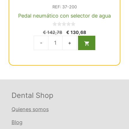
REF: 37-200
Pedal neumático con selector de agua
0
El
El
€
142,78
€
130,68
d
precio
precio
e
5
original
actual
Pedal
era:
es:
neumático
€ 142,78.
€ 130,68.
con
selector
de
agua
cantidad
Dental Shop
Quienes somos
Blog