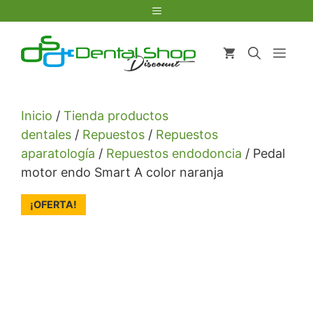
Saltar
Menú
al
contenido
Men
Inicio
/
Tienda productos
dentales
/
Repuestos
/
Repuestos
aparatología
/
Repuestos endodoncia
/ Pedal
motor endo Smart A color naranja
¡OFERTA!