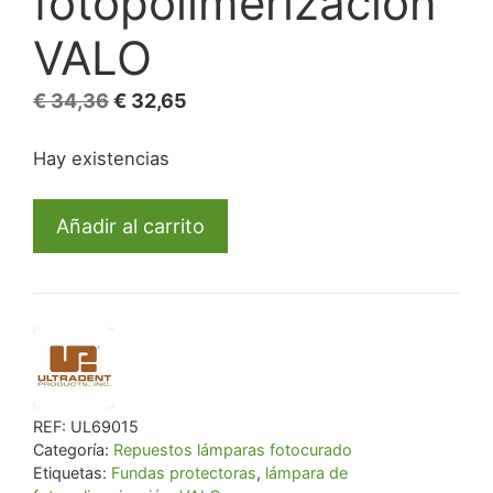
fotopolimerización
VALO
El
El
€
34,36
€
32,65
precio
precio
Hay existencias
original
actual
era:
es:
Fundas
€ 34,36.
€ 32,65.
Añadir al carrito
protectoras
lámpara
de
fotopolimerización
VALO
cantidad
REF:
UL69015
Categoría:
Repuestos lámparas fotocurado
Etiquetas:
Fundas protectoras
,
lámpara de