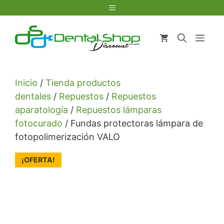
Saltar
Menú
al
contenido
Men
Inicio
/
Tienda productos
dentales
/
Repuestos
/
Repuestos
aparatología
/
Repuestos lámparas
fotocurado
/ Fundas protectoras lámpara de
fotopolimerización VALO
¡OFERTA!