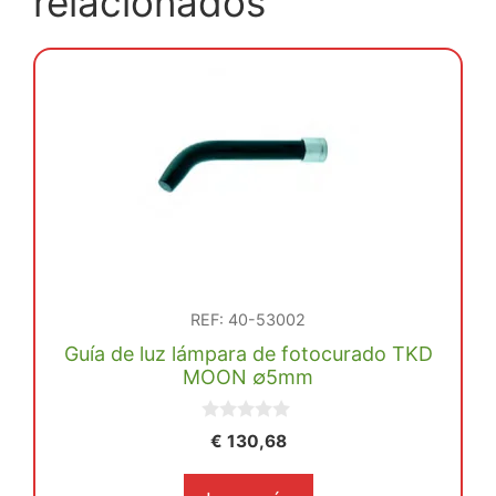
relacionados
REF: 40-53002
Guía de luz lámpara de fotocurado TKD
MOON ∅5mm
0
€
130,68
d
e
5