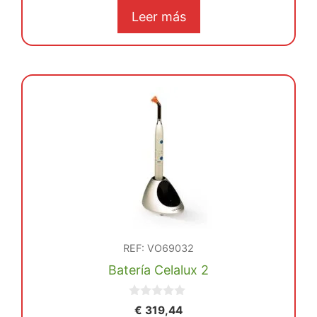
5
Leer más
REF: VO69032
Batería Celalux 2
0
€
319,44
d