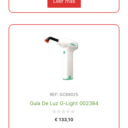
Leer más
REF: GC69025
Guía De Luz G-Light 002384
0
€
133,10
d
e