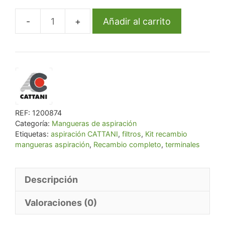
precio
precio
original
actual
Añadir al carrito
Kit
era:
es:
recambio
€ 205,70.
€ 195,42.
mangueras,
filtros
y
terminales
cantidad
REF:
1200874
Categoría:
Mangueras de aspiración
Etiquetas:
aspiración CATTANI
,
filtros
,
Kit recambio
mangueras aspiración
,
Recambio completo
,
terminales
Descripción
Valoraciones (0)