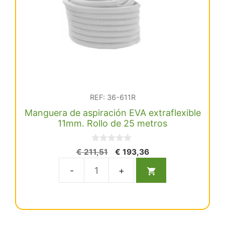
REF: 36-611R
Manguera de aspiración EVA extraflexible
11mm. Rollo de 25 metros
0
El
El
€
211,51
€
193,36
d
precio
precio
e
5
original
actual
Manguera
era:
es:
de
€ 211,51.
€ 193,36.
aspiración
EVA