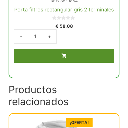
REF: 38-0854
Porta filtros rectangular gris 2 terminales
0
€
58,08
d
e
5
Porta
filtros
rectangular
gris
2
terminales
cantidad
Productos
relacionados
¡OFERTA!