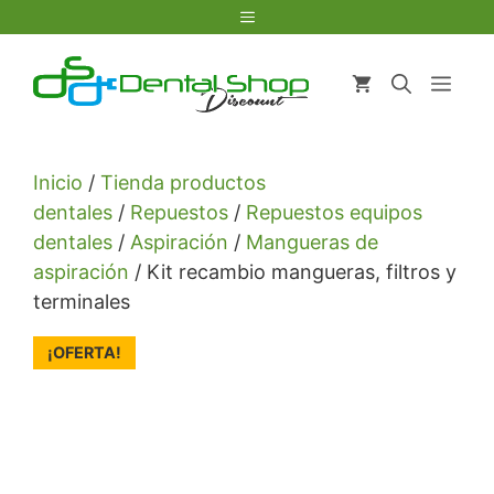
Saltar
Menú
al
contenido
Men
Inicio
/
Tienda productos
dentales
/
Repuestos
/
Repuestos equipos
dentales
/
Aspiración
/
Mangueras de
aspiración
/ Kit recambio mangueras, filtros y
terminales
¡OFERTA!