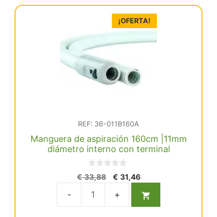
extraflexible
11mm.
¡OFERTA!
Rollo
de
25
metros
cantidad
REF: 36-011B160A
Manguera de aspiración 160cm |11mm
diámetro interno con terminal
0
El
El
€
33,88
€
31,46
d
precio
precio
e
5
original
actual
Manguera
era:
es:
de