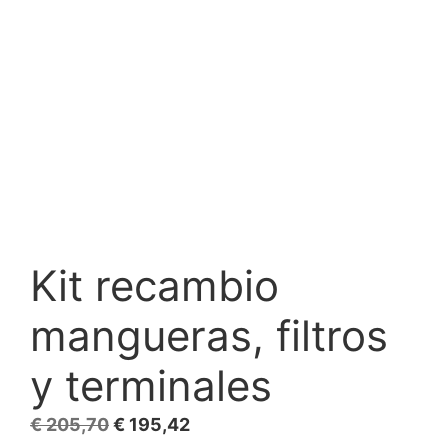
Kit recambio
mangueras, filtros
y terminales
El
El
€
205,70
€
195,42