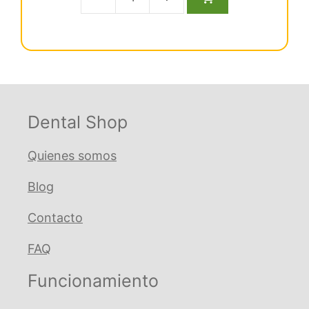
original
actual
Manguera
era:
es:
de
€ 22,75.
€ 21,78.
aspiración
160cm
|11mm
cantidad
Dental Shop
Quienes somos
Blog
Contacto
FAQ
Funcionamiento