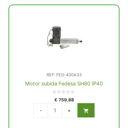
Fedesa
con
cable
y
sin
conector
cantidad
REF: FED-430A33
Motor subida Fedesa SH80 IP40
0
€
759,88
d
e
5
Motor
subida