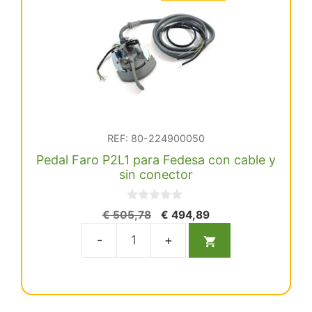
REF: 80-224900050
Pedal Faro P2L1 para Fedesa con cable y
sin conector
0
El
El
€
505,78
€
494,89
d
precio
precio
e
5
original
actual
Pedal
era:
es:
Faro
€ 505,78.
€ 494,89.
P2L1
para