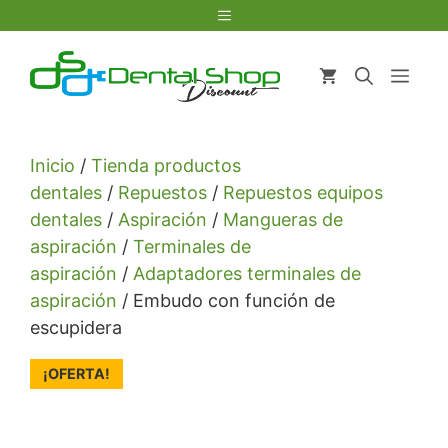
Saltar
Menú
al
contenido
Men
Inicio
/
Tienda productos
dentales
/
Repuestos
/
Repuestos equipos
dentales
/
Aspiración
/
Mangueras de
aspiración
/
Terminales de
aspiración
/
Adaptadores terminales de
aspiración
/ Embudo con función de
escupidera
¡OFERTA!