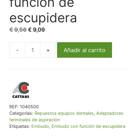
función de
escupidera
El
El
€
9,56
€
9,09
precio
precio
original
actual
Añadir al carrito
Embudo
era:
es:
con
€ 9,56.
€ 9,09.
función
de
escupidera
cantidad
REF:
1040500
Categorías:
Repuestos equipos dentales
,
Adaptadores
terminales de aspiración
Etiquetas:
Embudo
,
Embudo con función de escupidera