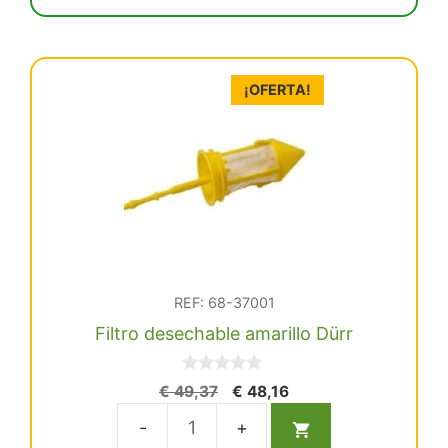
Fedesa
SH80
IP40
cantidad
¡OFERTA!
REF: 68-37001
Filtro desechable amarillo Dürr
0
El
El
€
49,37
€
48,16
d
precio
precio
e
5
original
actual
Filtro