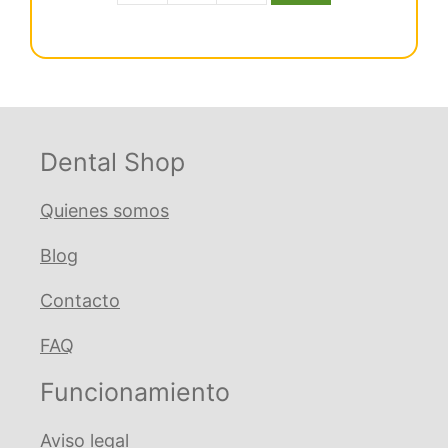
era:
es:
desechable
€ 49,37.
€ 48,16.
amarillo
Dürr
cantidad
Dental Shop
Quienes somos
Blog
Contacto
FAQ
Funcionamiento
Aviso legal