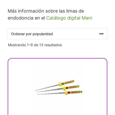
Más información sobre las limas de
endodoncia en el
Catálogo digital Mani
Ordenado
Mostrando 1–9 de 13 resultados
por
popularidad
Este
producto
tiene
múltiples
variantes.
Las
opciones
se