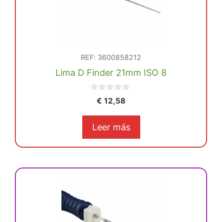
REF: 3600858212
Lima D Finder 21mm ISO 8
0
€
12,58
d
e
5
Leer más
Este
producto
tiene