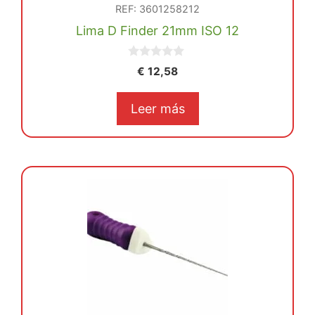
REF: 3601258212
Lima D Finder 21mm ISO 12
0
€
12,58
d
e
5
Leer más