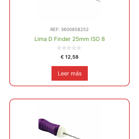
REF: 3600858252
Lima D Finder 25mm ISO 8
0
€
12,58
d
e
5
Leer más