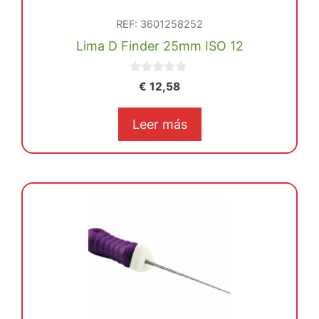
REF: 3601258252
Lima D Finder 25mm ISO 12
0
€
12,58
d
e
5
Leer más