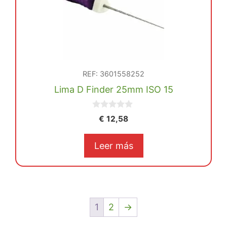
REF: 3601558252
Lima D Finder 25mm ISO 15
0
€
12,58
d
e
5
Leer más
1
2
→