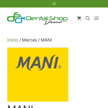
Saltar
Menú
al
contenido
Men
Inicio
/ Marcas / MANI