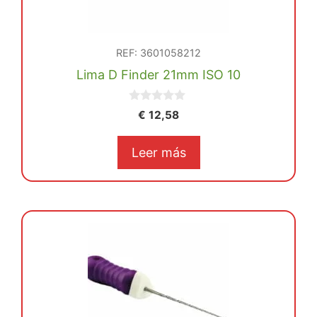
REF: 3601058212
Lima D Finder 21mm ISO 10
0
€
12,58
d
e
5
Leer más