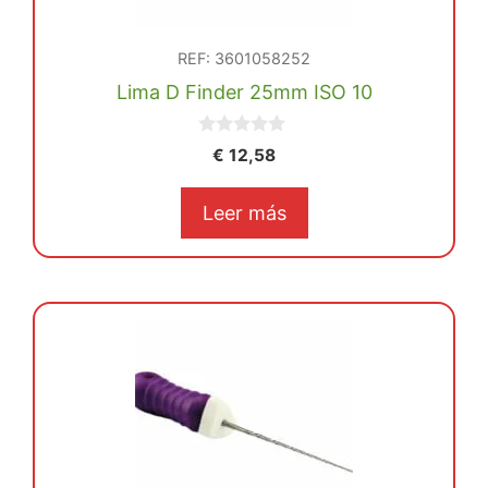
REF: 3601058252
Lima D Finder 25mm ISO 10
0
€
12,58
d
e
5
Leer más