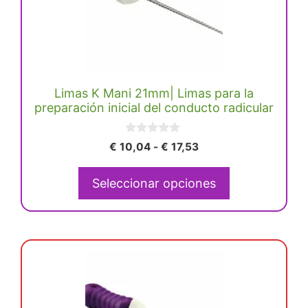
múltiples
variantes.
Las
opciones
se
Limas K Mani 21mm| Limas para la
pueden
preparación inicial del conducto radicular
elegir
en
0
Rango
€
10,04
-
€
17,53
la
d
de
e
página
5
precios:
Seleccionar opciones
de
desde
producto
€ 10,04
hasta
€ 17,53