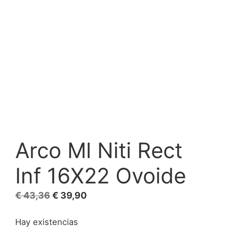
Arco Ml Niti Rect
Inf 16X22 Ovoide
El
El
€
43,36
€
39,90
precio
precio
Hay existencias
original
actual