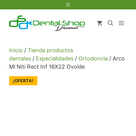
Saltar
Menú
al
contenido
Men
Inicio
/
Tienda productos
dentales
/
Especialidades
/
Ortodoncia
/ Arco
Ml Niti Rect Inf 16X22 Ovoide
¡OFERTA!