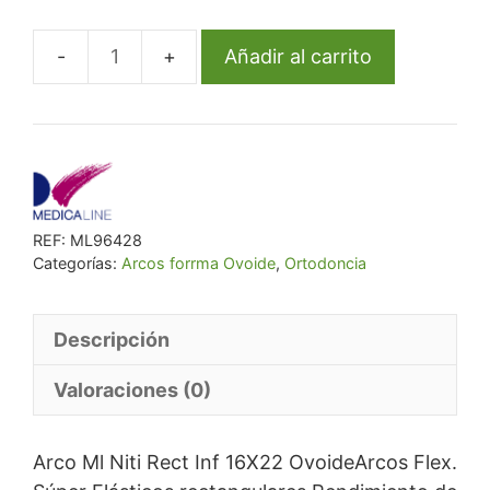
era:
es:
€ 43,36.
€ 39,90.
Añadir al carrito
Arco
Ml
Niti
Rect
Inf
16X22
REF:
ML96428
Ovoide
Categorías:
Arcos forrma Ovoide
,
Ortodoncia
cantidad
Descripción
Valoraciones (0)
Arco Ml Niti Rect Inf 16X22 OvoideArcos Flex.