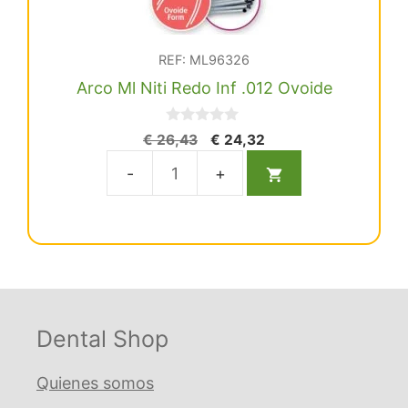
REF: ML96326
Arco Ml Niti Redo Inf .012 Ovoide
0
El
El
€
26,43
€
24,32
d
precio
precio
e
5
original
actual
Arco
era:
es:
Ml
€ 26,43.
€ 24,32.
Niti
Redo
Inf
.012
Ovoide
Dental Shop
cantidad
Quienes somos