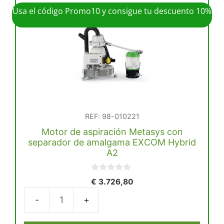
Usa el código Promo10 y consigue tu descuento 10%
REF: 98-010221
Motor de aspiración Metasys con
separador de amalgama EXCOM Hybrid
A2
0
€
3.726,80
d
e
5
Motor
de