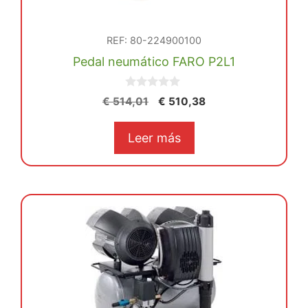
REF: 80-224900100
Pedal neumático FARO P2L1
0
El
El
€
514,01
€
510,38
d
precio
precio
e
5
original
actual
Leer más
era:
es:
€ 514,01.
€ 510,38.