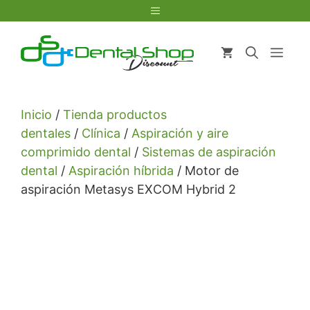
Saltar
Menú
al
contenido
Men
Inicio
/
Tienda productos
dentales
/
Clínica
/
Aspiración y aire
comprimido dental
/
Sistemas de aspiración
dental
/
Aspiración híbrida
/ Motor de
aspiración Metasys EXCOM Hybrid 2
Usa el código Promo10 y consigue tu descuento 10%