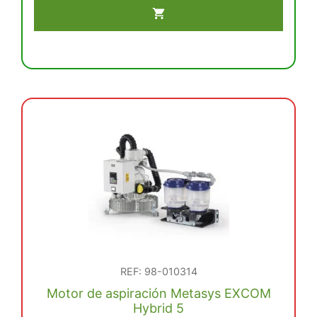
aspiración
Metasys
con
separador
de
amalgama
EXCOM
Hybrid
A2
cantidad
REF: 98-010314
Motor de aspiración Metasys EXCOM
Hybrid 5