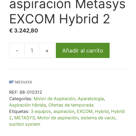
aspiración Metasys
EXCOM Hybrid 2
€
3.242,80
Añadir al carrito
Motor
de
aspiración
Metasys
EXCOM
REF:
98-010312
Hybrid
Categorías:
Motor de Aspiración
,
Aparatología
,
2
Aspiración híbrida
,
Ofertas de temporada
cantidad
Etiquetas:
3 equipos
,
aspiración
,
EXCOM
,
Hybrid
,
Hybrid
2
,
METASYS
,
Motor de aspiración
,
sistema de vacío
,
suction system