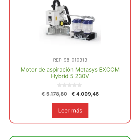
REF: 98-010313
Motor de aspiración Metasys EXCOM
Hybrid 5 230V
0
El
El
€
5.178,80
€
4.009,46
d
precio
precio
e
5
original
actual
Leer más
era:
es:
€ 5.178,80.
€ 4.009,46.