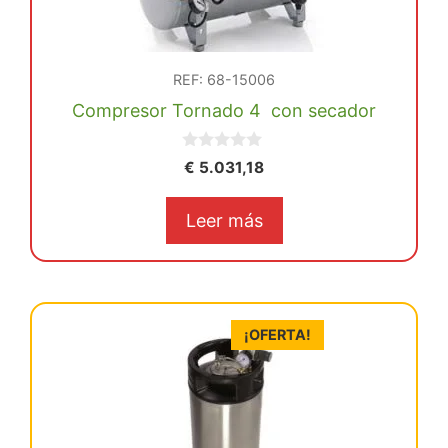
REF: 68-15006
Compresor Tornado 4 con secador
0
€
5.031,18
d
e
5
Leer más
¡OFERTA!