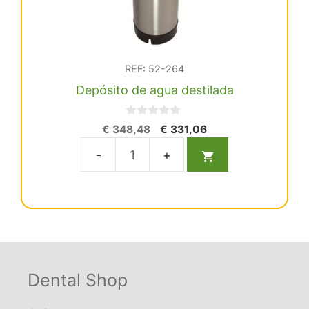
REF: 52-264
Depósito de agua destilada
0
El
El
€
348,48
€
331,06
d
precio
precio
e
5
original
actual
Depósito
era:
es:
de
€ 348,48.
€ 331,06.
agua
destilada
cantidad
Dental Shop