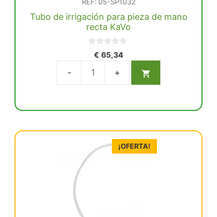
REF: 05-SP1032
Tubo de irrigación para pieza de mano
recta KaVo
0
€
65,34
d
e
5
Tubo
de
irrigación
para
pieza
de
¡OFERTA!
mano
recta
KaVo
cantidad