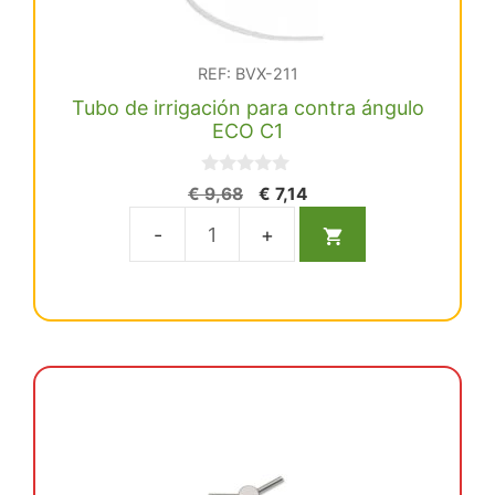
REF: BVX-211
Tubo de irrigación para contra ángulo
ECO C1
0
El
El
€
9,68
€
7,14
d
precio
precio
e
5
original
actual
Tubo
era:
es:
de
€ 9,68.
€ 7,14.
irrigación
para
contra
ángulo
ECO
C1
cantidad