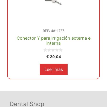
REF: 48-1777
Conector Y para irrigación externa e
interna
0
€
29,04
d
e
5
Leer más
Dental Shop