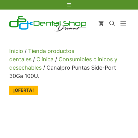
Saltar
Menú
al
contenido
Men
Inicio
/
Tienda productos
dentales
/
Clínica
/
Consumibles clínicos y
desechables
/ Canalpro Puntas Side-Port
30Ga 100U.
¡OFERTA!