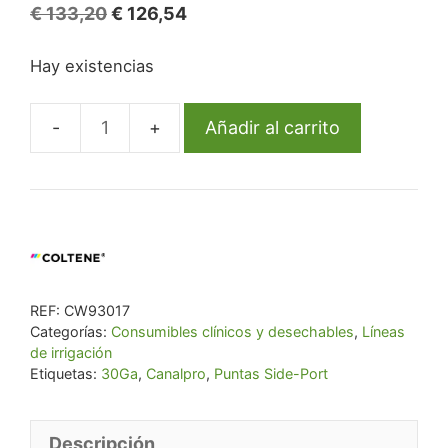
El
El
€
133,20
€
126,54
precio
precio
Hay existencias
original
actual
era:
es:
€ 133,20.
€ 126,54.
Añadir al carrito
Canalpro
Puntas
Side-
Port
30Ga
100U.
cantidad
REF:
CW93017
Categorías:
Consumibles clínicos y desechables
,
Líneas
de irrigación
Etiquetas:
30Ga
,
Canalpro
,
Puntas Side-Port
Descripción