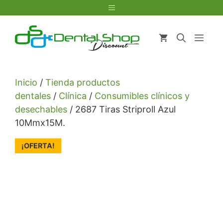
Saltar
Menú
al
contenido
Men
Inicio
/
Tienda productos
dentales
/
Clínica
/
Consumibles clínicos y
desechables
/ 2687 Tiras Striproll Azul
10Mmx15M.
¡OFERTA!