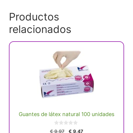
Productos
relacionados
Este
producto
tiene
múltiples
variantes.
Las
opciones
se
Guantes de látex natural 100 unidades
pueden
elegir
0
en
El
El
€
9,97
€
9,47