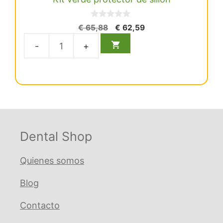
0
El
El
€
65,88
€
62,59
d
precio
precio
e
5
original
actual
Kit
era:
es:
verde
€ 65,88.
€ 62,59.
protector
de
sillón
cantidad
Dental Shop
Quienes somos
Blog
Contacto