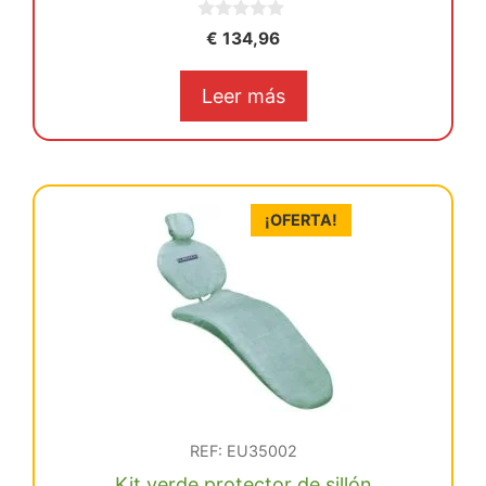
0
€
134,96
d
e
5
Leer más
¡OFERTA!
REF: EU35002
Kit verde protector de sillón