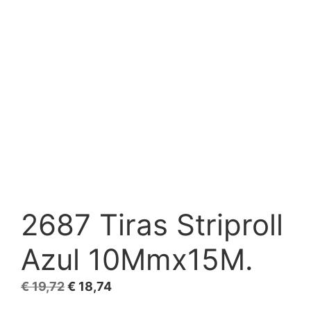
2687 Tiras Striproll
Azul 10Mmx15M.
El
El
€
19,72
€
18,74
precio
precio