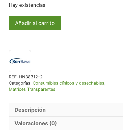
Hay existencias
original
actual
era:
es:
2687
€ 19,72.
€ 18,74.
Añadir al carrito
Tiras
Striproll
Azul
10Mmx15M.
cantidad
REF:
HN38312-2
Categorías:
Consumibles clínicos y desechables
,
Matrices Transparentes
Descripción
Valoraciones (0)