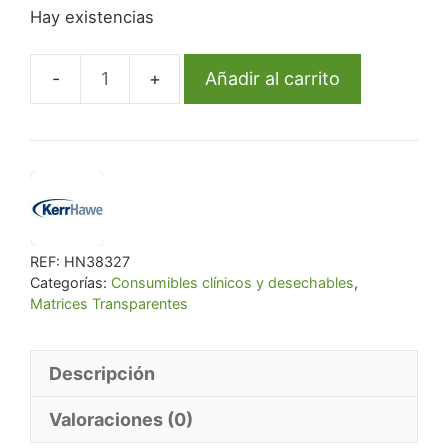
Hay existencias
original
actual
era:
es:
€ 114,39.
€ 108,67.
Añadir al carrito
776
Mat.Lucifix
Transp.Mol.50U
cantidad
REF:
HN38327
Categorías:
Consumibles clínicos y desechables
,
Matrices Transparentes
Descripción
Valoraciones (0)