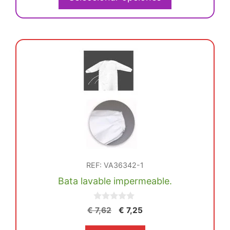
era:
es:
de
€ 9,97.
€ 9,47.
producto
REF: VA36342-1
Bata lavable impermeable.
0
El
El
€
7,62
€
7,25
d
precio
precio
e