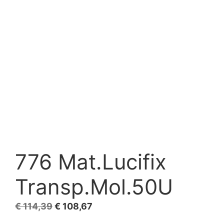
776 Mat.Lucifix
Transp.Mol.50U
El
El
€
114,39
€
108,67
precio
precio