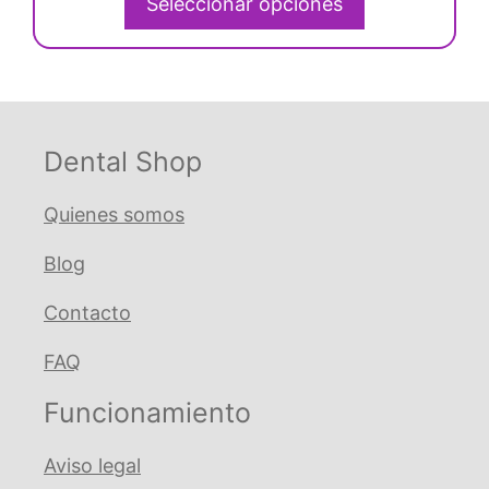
página
Seleccionar opciones
era:
es:
de
€ 7,18.
€ 6,81.
producto
Dental Shop
Quienes somos
Blog
Contacto
FAQ
Funcionamiento
Aviso legal