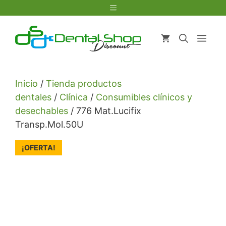
Saltar
Menú
al
contenido
Men
Inicio
/
Tienda productos
dentales
/
Clínica
/
Consumibles clínicos y
desechables
/ 776 Mat.Lucifix
Transp.Mol.50U
¡OFERTA!