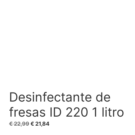
Desinfectante de
fresas ID 220 1 litro
El
El
€
22,99
€
21,84
precio
precio