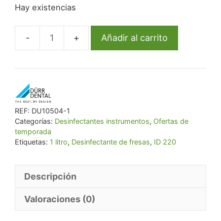
Hay existencias
original
actual
era:
es:
€ 22,99.
€ 21,84.
Añadir al carrito
Desinfectante
de
fresas
ID
220
1
REF:
DU10504-1
Categorías:
Desinfectantes instrumentos
,
Ofertas de
litro
temporada
cantidad
Etiquetas:
1 litro
,
Desinfectante de fresas
,
ID 220
Descripción
Valoraciones (0)