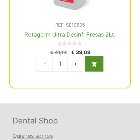
REF: SE10505
Rotagerm Ultra Desinf. Fresas 2Lt.
0
El
El
€
41,14
€
39,08
d
precio
precio
e
5
original
actual
Rotagerm
era:
es:
Ultra
€ 41,14.
€ 39,08.
Desinf.
Fresas
2Lt.
cantidad
Dental Shop
Quienes somos