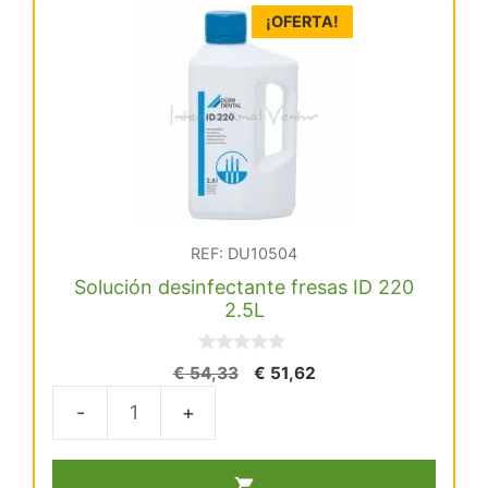
¡OFERTA!
REF: DU10504
Solución desinfectante fresas ID 220
2.5L
0
El
El
€
54,33
€
51,62
d
precio
precio
e
5
original
actual
Solución
era:
es:
desinfectante
€ 54,33.
€ 51,62.
fresas