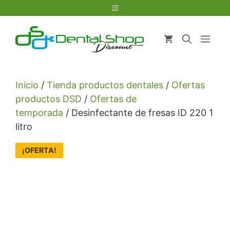
Saltar
Menú
al
contenido
Men
Inicio
/
Tienda productos dentales
/
Ofertas
productos DSD
/
Ofertas de
temporada
/ Desinfectante de fresas ID 220 1
litro
¡OFERTA!