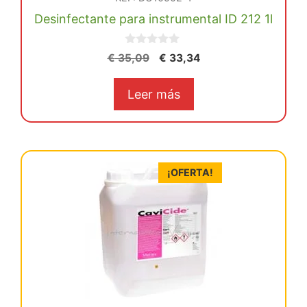
Desinfectante para instrumental ID 212 1l
0
El
El
€
35,09
€
33,34
d
precio
precio
e
5
original
actual
Leer más
era:
es:
€ 35,09.
€ 33,34.
¡OFERTA!