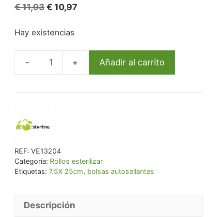
El
El
€
11,93
€
10,97
precio
precio
Hay existencias
original
actual
era:
es:
€ 11,93.
€ 10,97.
Añadir al carrito
Bolsas
autosellantes
7.5X
25cm
cantidad
REF:
VE13204
Categoría:
Rollos esterilizar
Etiquetas:
7.5X 25cm
,
bolsas autosellantes
Descripción