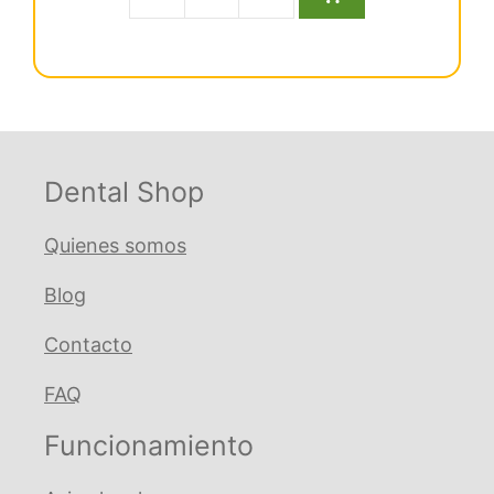
original
actual
Bolsas
era:
es:
autosellantes
€ 18,21.
€ 16,76.
13.5X
28.3
cm
cantidad
Dental Shop
Quienes somos
Blog
Contacto
FAQ
Funcionamiento