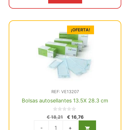
era:
es:
€ 46,74.
€ 44,41.
¡OFERTA!
REF: VE13207
Bolsas autosellantes 13.5X 28.3 cm
0
El
El
€
18,21
€
16,76
d
precio
precio
e
5