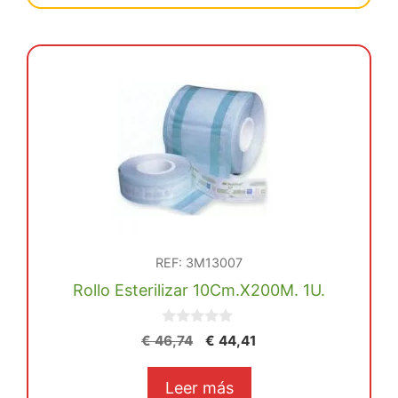
cm
x
200m
cantidad
REF: 3M13007
Rollo Esterilizar 10Cm.X200M. 1U.
0
El
El
€
46,74
€
44,41
d
precio
precio
e
5
original
actual
Leer más