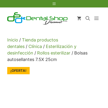
Saltar
Menú
al
contenido
Men
Inicio
/
Tienda productos
dentales
/
Clínica
/
Esterilización y
desinfección
/
Rollos esterilizar
/ Bolsas
autosellantes 7.5X 25cm
¡OFERTA!