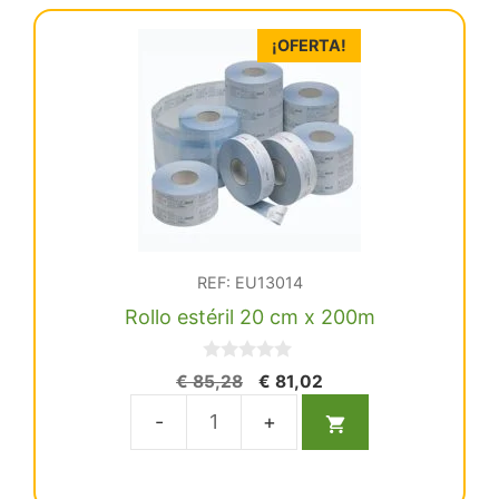
¡OFERTA!
REF: EU13014
Rollo estéril 20 cm x 200m
0
El
El
€
85,28
€
81,02
d
precio
precio
e
5
original
actual
Rollo
era:
es:
estéril
€ 85,28.
€ 81,02.
20