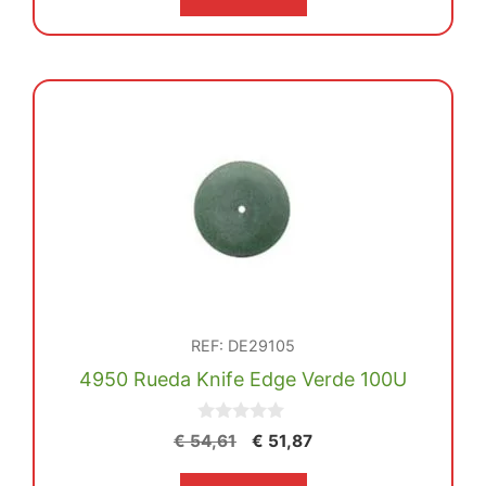
era:
es:
€ 50,61.
€ 48,09.
REF: DE29105
4950 Rueda Knife Edge Verde 100U
0
El
El
€
54,61
€
51,87
d
precio
precio
e
5