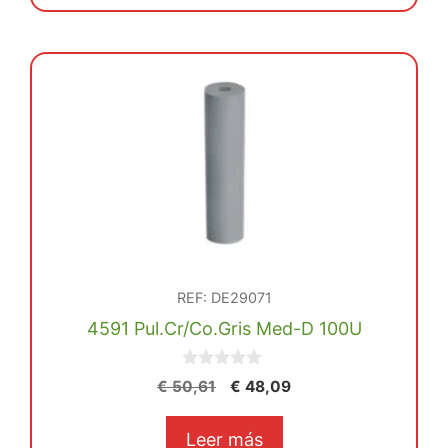
€ 49,28.
€ 46,81.
REF: DE29071
4591 Pul.Cr/Co.Gris Med-D 100U
0
El
El
€
50,61
€
48,09
d
precio
precio
e
5
original
actual
Leer más