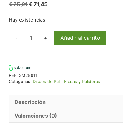
El
El
€
75,21
€
71,45
precio
precio
Hay existencias
original
actual
era:
es:
€ 75,21.
€ 71,45.
Añadir al carrito
2382M
S-
Lex
12,7Mm
Medio
REF:
3M28611
85U.
Categorías:
Discos de Pulir
,
Fresas y Pulidores
cantidad
Descripción
Valoraciones (0)