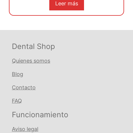
original
actual
Leer más
era:
es:
€ 54,61.
€ 51,87.
Dental Shop
Quienes somos
Blog
Contacto
FAQ
Funcionamiento
Aviso legal