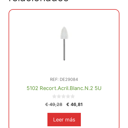
REF: DE29084
5102 Recort.Acril.Blanc.N.2 5U
0
El
El
€
49,28
€
46,81
d
precio
precio
e
5
original
actual
Leer más
era:
es: