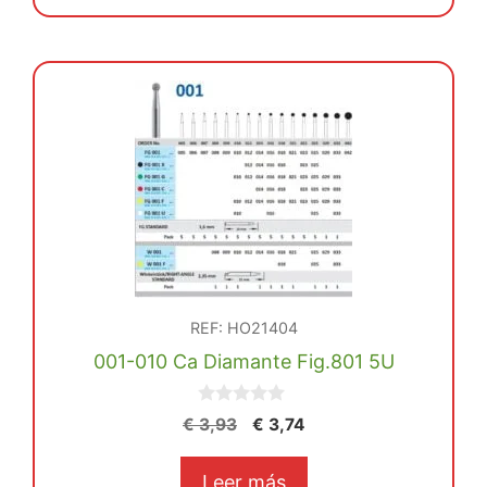
€ 19,69.
€ 18,71.
REF: HO21404
001-010 Ca Diamante Fig.801 5U
0
El
El
€
3,93
€
3,74
d
precio
precio
e
5
original
actual
Leer más