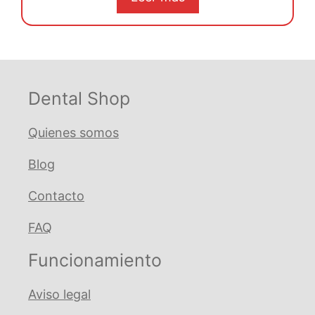
era:
es:
€ 3,93.
€ 3,74.
Dental Shop
Quienes somos
Blog
Contacto
FAQ
Funcionamiento
Aviso legal