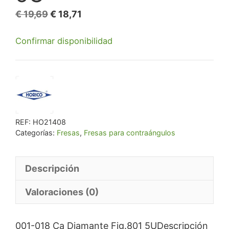
El
El
€
19,69
€
18,71
precio
precio
Confirmar disponibilidad
original
actual
era:
es:
€ 19,69.
€ 18,71.
REF:
HO21408
Categorías:
Fresas
,
Fresas para contraángulos
Descripción
Valoraciones (0)
001-018 Ca Diamante Fig.801 5UDescripción