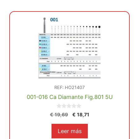
REF: HO21407
001-016 Ca Diamante Fig.801 5U
0
El
El
€
19,69
€
18,71
d
precio
precio
e
5
original
actual
Leer más
era:
es: