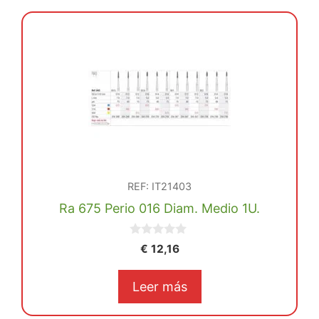
REF: IT21403
Ra 675 Perio 016 Diam. Medio 1U.
0
€
12,16
d
e
5
Leer más