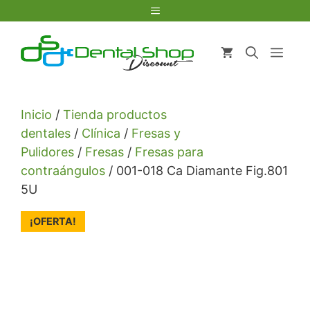
Saltar
Menú
al
contenido
Men
Inicio
/
Tienda productos
dentales
/
Clínica
/
Fresas y
Pulidores
/
Fresas
/
Fresas para
contraángulos
/ 001-018 Ca Diamante Fig.801
5U
¡OFERTA!