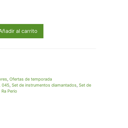
ecio
tual
:
123,42.
Añadir al carrito
ores
,
Ofertas de temporada
. 045
,
Set de instrumentos diamantados
,
Set de
 Ra Perio