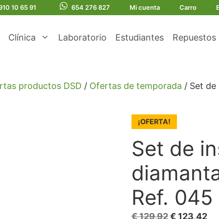
910 10 65 91
654 276 827
Mi cuenta
Carro
Clínica
Laboratorio
Estudiantes
Repuestos
rtas productos DSD
/
Ofertas de temporada
/ Set de
¡OFERTA!
Set de i
diamanta
Ref. 045
El
El
€
129,92
€
123,42