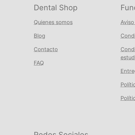
Dental Shop
Fun
Quienes somos
Aviso
Blog
Condi
Contacto
Condi
estud
FAQ
Entre
Polít
Polít
Redes Sociales