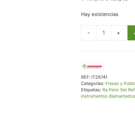
precio
pr
Hay existencias
original
ac
era:
es
€ 129,92.
€ 
Set
de
instrumentos
diamantados
Ra
Perio
REF:
IT26741
Categorías:
Fresas y Pulid
Set
Etiquetas:
Ra Perio Set Ref
Ref.
instrumentos diamantados
045
cantidad