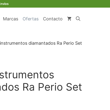
original
actual
instrumentos
Envíos
era:
es:
diamantados
€ 129,92.
€ 123,42.
Ra
Marcas
Ofertas
Contacto
Perio
Set
Ref.
045
 instrumentos diamantados Ra Perio Set
cantidad
nstrumentos
dos Ra Perio Set