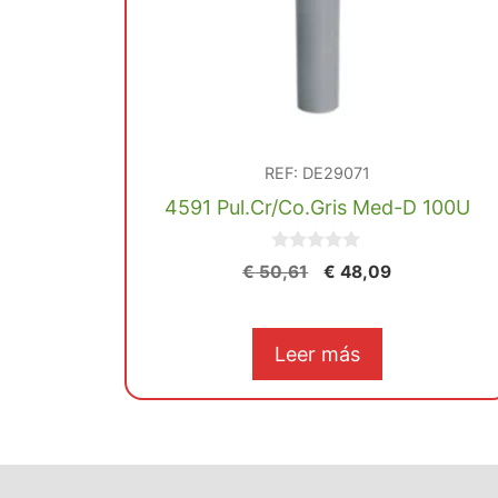
REF: DE29071
4591 Pul.Cr/Co.Gris Med-D 100U
0
El
El
€
50,61
€
48,09
d
precio
precio
e
5
original
actual
era:
es:
Leer más
€ 50,61.
€ 48,09.