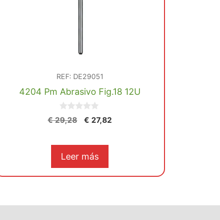
REF: DE29051
4204 Pm Abrasivo Fig.18 12U
0
El
El
€
29,28
€
27,82
d
precio
precio
e
5
original
actual
era:
es:
Leer más
€ 29,28.
€ 27,82.