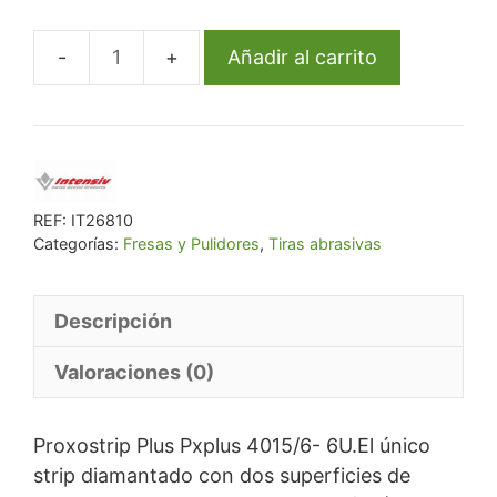
era:
es:
€ 97,25.
€ 92,38.
Añadir al carrito
Proxostrip
Plus
Pxplus
4015/6-
6U.
cantidad
REF:
IT26810
Categorías:
Fresas y Pulidores
,
Tiras abrasivas
Descripción
Valoraciones (0)
Proxostrip Plus Pxplus 4015/6- 6U.El único
strip diamantado con dos superficies de