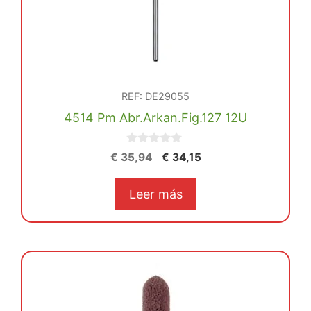
REF: DE29055
4514 Pm Abr.Arkan.Fig.127 12U
0
El
El
€
35,94
€
34,15
d
precio
precio
e
5
original
actual
Leer más
era:
es:
€ 35,94.
€ 34,15.