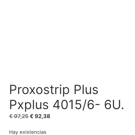
Proxostrip Plus
Pxplus 4015/6- 6U.
El
El
€
97,25
€
92,38
precio
precio
Hay existencias
original
actual