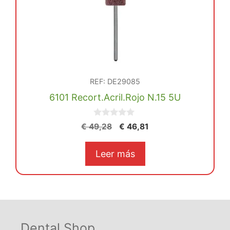
REF: DE29085
6101 Recort.Acril.Rojo N.15 5U
0
El
El
€
49,28
€
46,81
d
precio
precio
e
5
original
actual
Leer más
era:
es:
€ 49,28.
€ 46,81.
Dental Shop