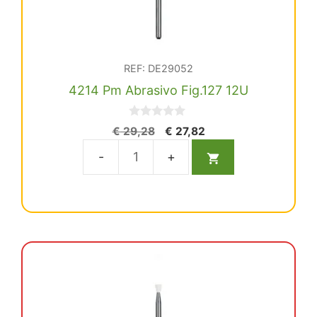
REF: DE29052
4214 Pm Abrasivo Fig.127 12U
0
El
El
€
29,28
€
27,82
d
precio
precio
e
5
original
actual
4214
era:
es:
Pm
€ 29,28.
€ 27,82.
Abrasivo
Fig.127
12U
cantidad