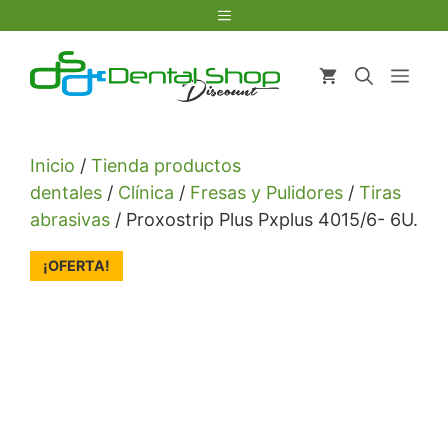
Saltar
Menú
al
contenido
Men
Inicio
/
Tienda productos
dentales
/
Clínica
/
Fresas y Pulidores
/
Tiras
abrasivas
/ Proxostrip Plus Pxplus 4015/6- 6U.
¡OFERTA!