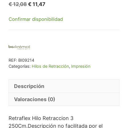
El
El
€
12,08
€
11,47
precio
precio
Confirmar disponibilidad
original
actual
era:
es:
€ 12,08.
€ 11,47.
REF:
BI09214
Categorías:
Hilos de Retracción
,
Impresión
Descripción
Valoraciones (0)
Retraflex Hilo Retraccion 3
250Cm.Descripción no facilitada por el