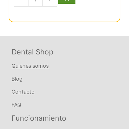
5
original
actual
Cera
era:
es:
Utility
€ 30,31.
€ 28,80.
blanca
80
tiras
cantidad
Dental Shop
Quienes somos
Blog
Contacto
FAQ
Funcionamiento