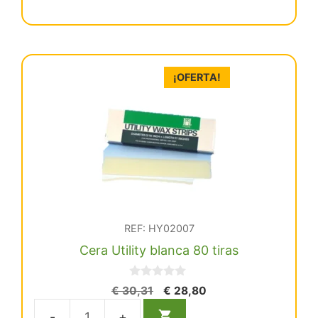
€ 36,54.
€ 34,71.
Azul
Lamin.24
Obleas
cantidad
¡OFERTA!
REF: HY02007
Cera Utility blanca 80 tiras
0
El
El
€
30,31
€
28,80
d
precio
precio
e