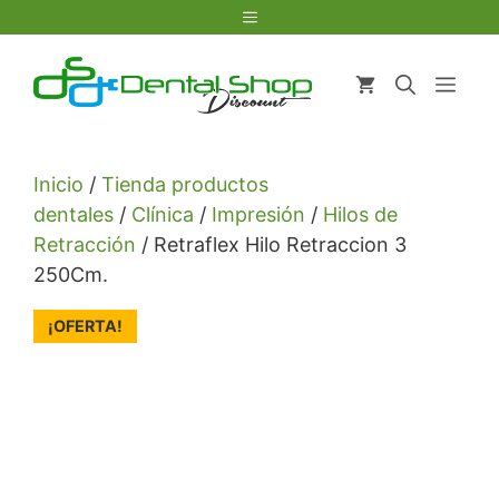
Saltar
Menú
al
contenido
Men
Inicio
/
Tienda productos
dentales
/
Clínica
/
Impresión
/
Hilos de
Retracción
/ Retraflex Hilo Retraccion 3
250Cm.
¡OFERTA!