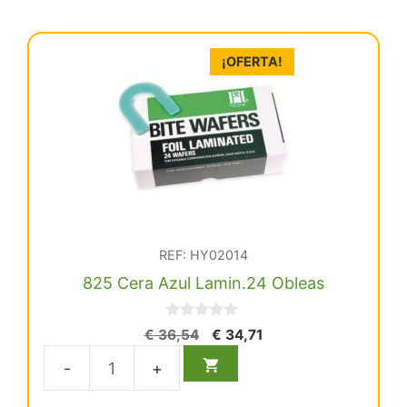
¡OFERTA!
REF: HY02014
825 Cera Azul Lamin.24 Obleas
0
El
El
€
36,54
€
34,71
d
precio
precio
e
5
original
actual
825
era:
es:
Cera