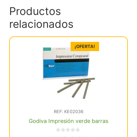
Productos
relacionados
¡OFERTA!
REF: KE02036
Godiva Impresión verde barras
0