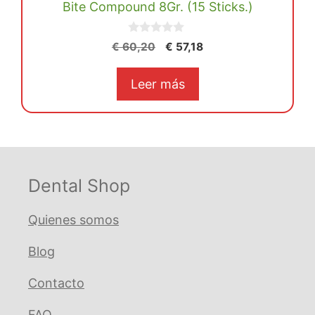
Bite Compound 8Gr. (15 Sticks.)
0
El
El
€
60,20
€
57,18
d
precio
precio
e
5
original
actual
Leer más
era:
es:
€ 60,20.
€ 57,18.
Dental Shop
Quienes somos
Blog
Contacto
FAQ