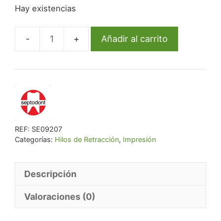
Hay existencias
original
actual
era:
es:
€ 41,14.
€ 39,08.
Añadir al carrito
Septofil
Naranja
Fino
0.65Mm.
2.5M
cantidad
REF:
SE09207
Categorías:
Hilos de Retracción
,
Impresión
Descripción
Valoraciones (0)