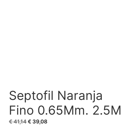
Septofil Naranja
Fino 0.65Mm. 2.5M
El
El
€
41,14
€
39,08
precio
precio