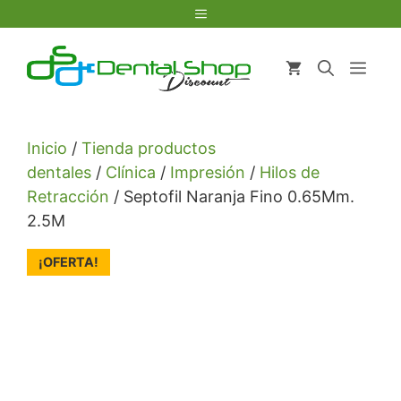
Saltar
Menú
al
contenido
Men
Inicio
/
Tienda productos
dentales
/
Clínica
/
Impresión
/
Hilos de
Retracción
/ Septofil Naranja Fino 0.65Mm.
2.5M
¡OFERTA!