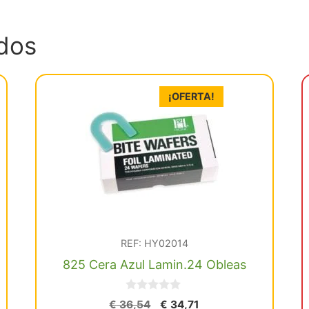
dos
¡OFERTA!
REF: HY02014
825 Cera Azul Lamin.24 Obleas
0
El
El
€
36,54
€
34,71