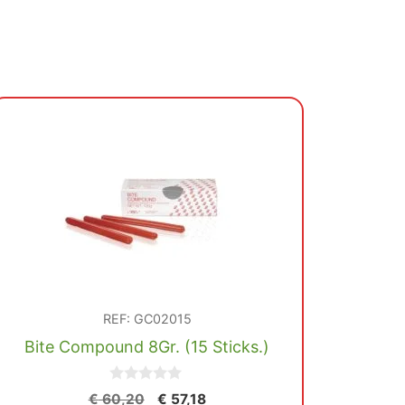
REF: GC02015
Bite Compound 8Gr. (15 Sticks.)
0
El
El
€
60,20
€
57,18