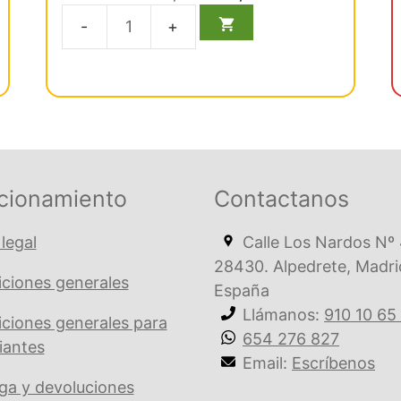
d
precio
precio
e
5
original
actual
825
era:
es:
Cera
€ 36,54.
€ 34,71.
Azul
Lamin.24
Obleas
cantidad
cionamiento
Contactanos
 legal
Calle Los Nardos Nº 
28430. Alpedrete, Madri
ciones generales
España
Llámanos:
910 10 65
ciones generales para
654 276 827
iantes
Email:
Escríbenos
ga y devoluciones