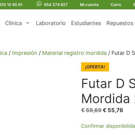
910 10 65 91
654 276 827
Mi cuenta
Carro
Clínica
Laboratorio
Estudiantes
Repuestos
ica
/
Impresión
/
Material registro mordida
/ Futar D 
¡OFERTA!
Futar D 
Mordida
El
El
€
58,69
€
55,76
precio
prec
Confirmar disponibilid
original
actu
era:
es: