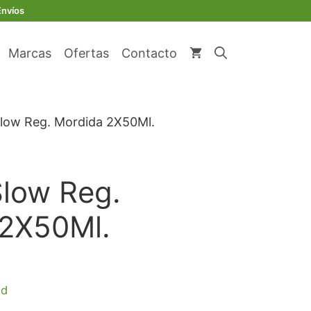
Envíos
Marcas
Ofertas
Contacto
Slow Reg. Mordida 2X50Ml.
Slow Reg.
 2X50Ml.
io
ad
al