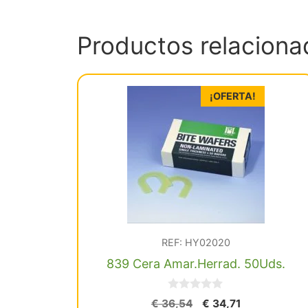
Productos relaciona
¡OFERTA!
REF: HY02020
839 Cera Amar.Herrad. 50Uds.
0
El
El
€
36,54
€
34,71