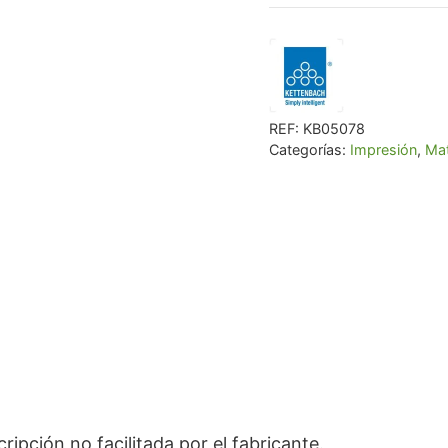
€ 58,69.
€ 55
REF:
KB05078
Categorías:
Impresión
,
Mat
pción no facilitada por el fabricante.