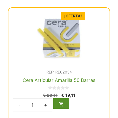
¡OFERTA!
REF: RE02034
Cera Articular Amarilla 50 Barras
0
El
El
€
20,11
€
19,11
d
precio
precio
e
5
original
actual
Cera
era:
es:
Articular