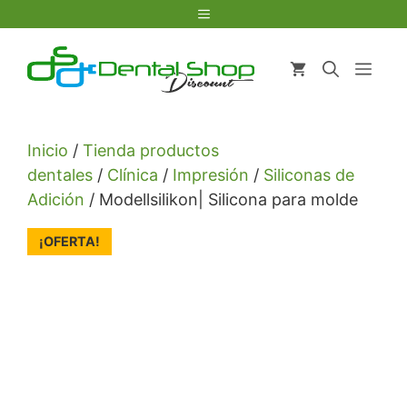
Saltar
Menú
al
contenido
Men
Inicio
/
Tienda productos
dentales
/
Clínica
/
Impresión
/
Siliconas de
Adición
/ Modellsilikon| Silicona para molde
¡OFERTA!