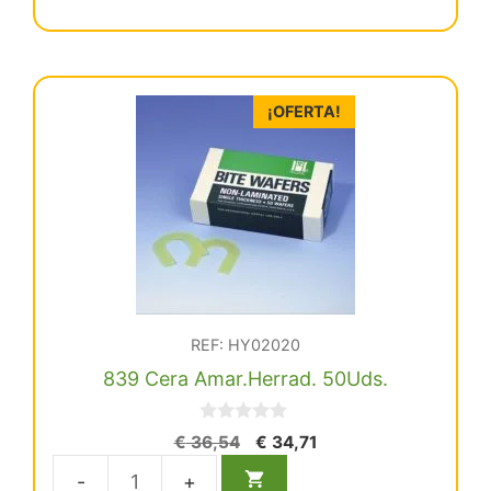
€ 20,11.
€ 19,11.
Amarilla
50
Barras
cantidad
¡OFERTA!
REF: HY02020
839 Cera Amar.Herrad. 50Uds.
0
El
El
€
36,54
€
34,71
d
precio
precio
e
5