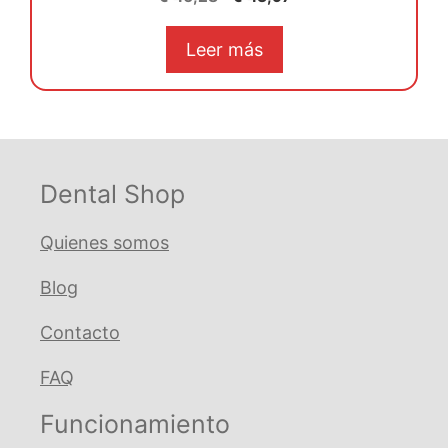
d
precio
precio
e
5
original
actual
Leer más
era:
es:
€ 46,28.
€ 43,97.
Dental Shop
Quienes somos
Blog
Contacto
FAQ
Funcionamiento