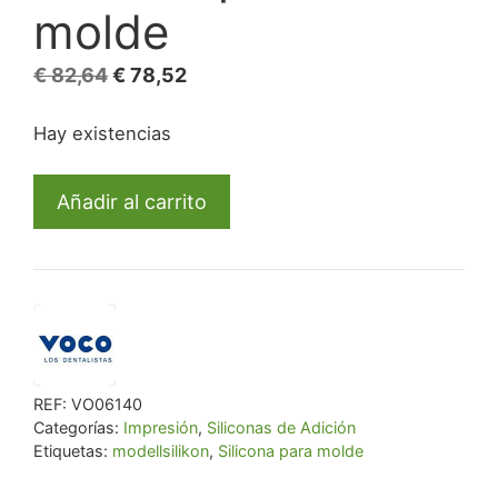
molde
El
El
€
82,64
€
78,52
precio
precio
Hay existencias
original
actual
era:
es:
Modellsilikon|
€ 82,64.
€ 78,52.
Añadir al carrito
Silicona
para
molde
cantidad
REF:
VO06140
Categorías:
Impresión
,
Siliconas de Adición
Etiquetas:
modellsilikon
,
Silicona para molde