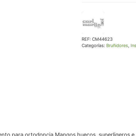
€ 68,16.
€ 64
REF:
CM44623
Categorías:
Bruñidores
,
In
nto para ortodoncia.Mangos huecos, superligeros e 