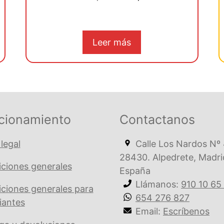
d
precio
precio
e
5
original
actual
era:
es:
Leer más
€ 302,20.
€ 287,08.
cionamiento
Contactanos
 legal
Calle Los Nardos Nº 
28430. Alpedrete, Madri
ciones generales
España
Llámanos:
910 10 65
ciones generales para
654 276 827
iantes
Email:
Escríbenos