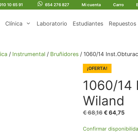
910 10 65 91
654 276 827
Mi cuenta
Carro
Clínica
Laboratorio
Estudiantes
Repuestos
ica
/
Instrumental
/
Bruñidores
/ 1060/14 Inst.Obtura
¡OFERTA!
1060/14 
Wiland
El
El
€
68,16
€
64,75
precio
prec
Confirmar disponibilid
original
actu
era:
es: