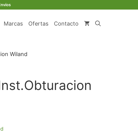
Envíos
Marcas
Ofertas
Contacto
cion Wiland
Inst.Obturacion
io
ad
al