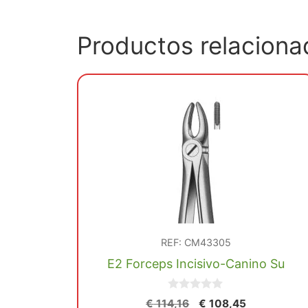
Productos relaciona
REF: CM43305
E2 Forceps Incisivo-Canino Su
0
El
El
€
114,16
€
108,45