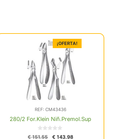
¡OFERTA!
REF: CM43436
280/2 For.Klein Niñ.Premol.Sup
0
El
El
€
151,55
€
143,98