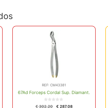
dos
REF: CM43381
67Ad Forceps Cordal Sup. Diamant.
0
El
El
€
302,20
€
287,08