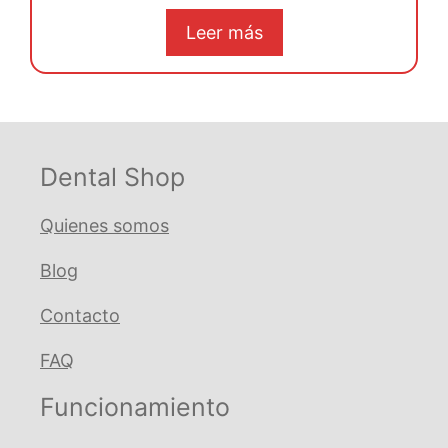
precio
precio
e
5
original
actual
Leer más
era:
es:
€ 114,16.
€ 108,45.
Dental Shop
Quienes somos
Blog
Contacto
FAQ
Funcionamiento