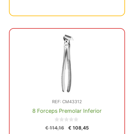
era:
es:
For.Klein
€ 151,55.
€ 143,98.
Niño
Incis.Sup
cantidad
REF: CM43312
8 Forceps Premolar Inferior
0
El
El
€
114,16
€
108,45
d