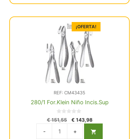
cantidad
¡OFERTA!
REF: CM43435
280/1 For.Klein Niño Incis.Sup
0
El
El
€
151,55
€
143,98
d
precio
precio
e
5
original
actual
280/1