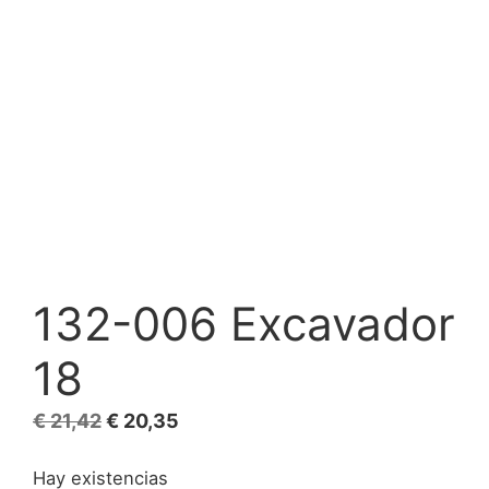
132-006 Excavador
18
El
El
€
21,42
€
20,35
precio
precio
Hay existencias
original
actual