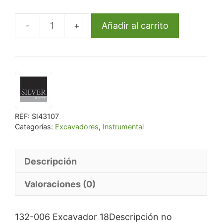
era:
es:
€ 21,42.
€ 20,35.
Añadir al carrito
132-
006
Excavador
18
cantidad
REF:
SI43107
Categorías:
Excavadores
,
Instrumental
Descripción
Valoraciones (0)
132-006 Excavador 18Descripción no