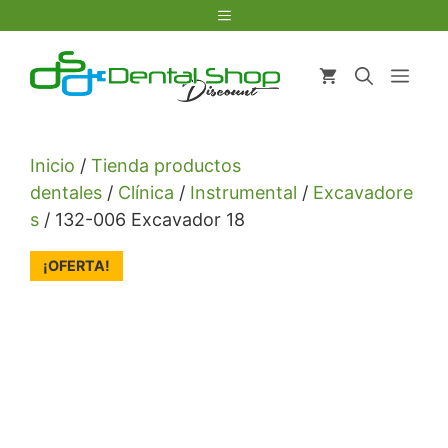
Saltar
Menú
al
contenido
Men
Inicio
/
Tienda productos
dentales
/
Clínica
/
Instrumental
/
Excavadore
s
/ 132-006 Excavador 18
¡OFERTA!