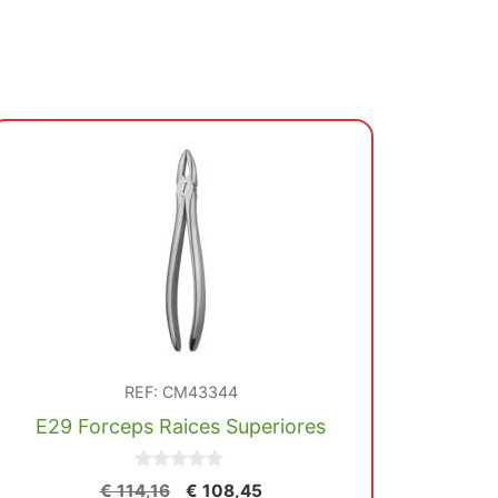
REF: CM43344
E29 Forceps Raices Superiores
0
El
El
€
114,16
€
108,45