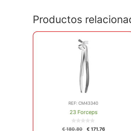
Productos relaciona
REF: CM43340
23 Forceps
0
El
El
€
180,80
€
171,76