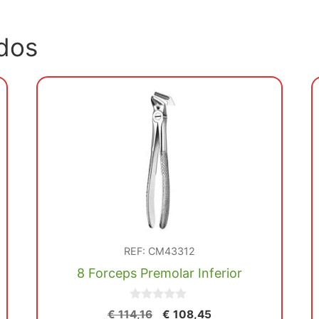
dos
REF: CM43312
8 Forceps Premolar Inferior
0
El
El
€
114,16
€
108,45