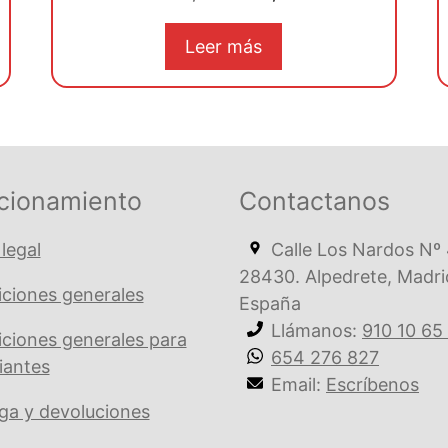
d
precio
precio
e
5
original
actual
Leer más
era:
es:
€ 114,16.
€ 108,45.
cionamiento
Contactanos
 legal
Calle Los Nardos Nº 
28430. Alpedrete, Madri
ciones generales
España
Llámanos:
910 10 65
ciones generales para
654 276 827
iantes
Email:
Escríbenos
ga y devoluciones