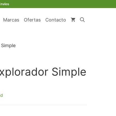
Envíos
Marcas
Ofertas
Contacto
 Simple
xplorador Simple
o
ad
l
1.