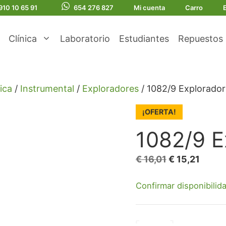
910 10 65 91
654 276 827
Mi cuenta
Carro
Clínica
Laboratorio
Estudiantes
Repuestos
ica
/
Instrumental
/
Exploradores
/ 1082/9 Explorador
¡OFERTA!
1082/9 E
El
El
€
16,01
€
15,21
precio
preci
Confirmar disponibilid
original
actua
era:
es:
€ 16,01.
€ 15,2