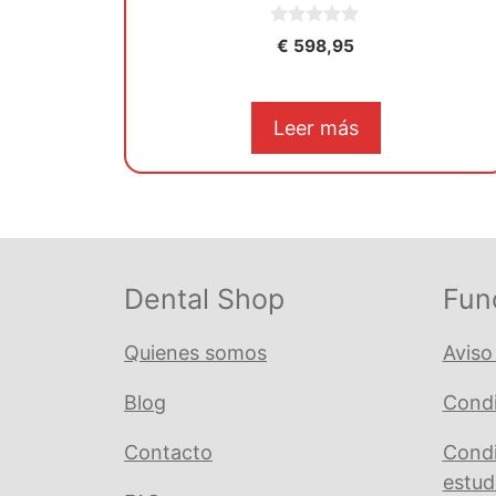
0
€
598,95
d
e
5
Leer más
Dental Shop
Fun
Quienes somos
Aviso
Blog
Condi
Contacto
Condi
estud