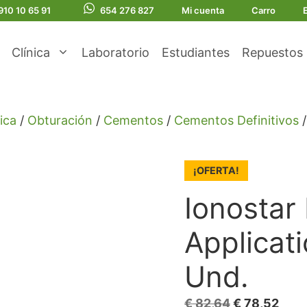
910 10 65 91
654 276 827
Mi cuenta
Carro
Clínica
Laboratorio
Estudiantes
Repuestos
ica
/
Obturación
/
Cementos
/
Cementos Definitivos
/
¡OFERTA!
Ionostar
Applicat
Und.
El
El
€
82,64
€
78,52