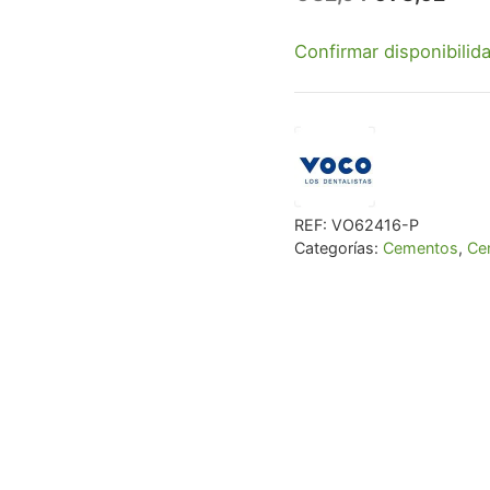
precio
prec
Confirmar disponibilid
original
actu
era:
es:
€ 82,64.
€ 78
REF:
VO62416-P
Categorías:
Cementos
,
Ce