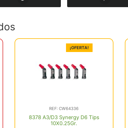
dos
¡OFERTA!
REF: CW64336
8378 A3/D3 Synergy D6 Tips
10X0.25Gr.