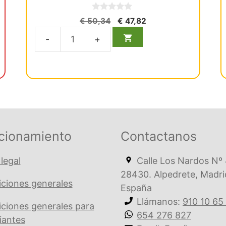
0
El
El
€
50,34
€
47,82
d
precio
precio
e
5
original
actual
8378
era:
es:
A3/D3
€ 50,34.
€ 47,82.
Synergy
D6
Tips
10X0.25Gr.
cantidad
cionamiento
Contactanos
 legal
Calle Los Nardos Nº 
28430. Alpedrete, Madri
ciones generales
España
Llámanos:
910 10 65
ciones generales para
654 276 827
iantes