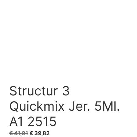
Structur 3
Quickmix Jer. 5Ml.
A1 2515
El
El
€
41,91
€
39,82