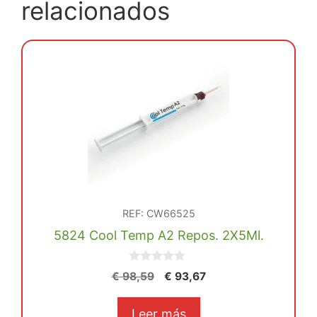
relacionados
REF: CW66525
5824 Cool Temp A2 Repos. 2X5Ml.
0
El
El
€
98,59
€
93,67
d
precio
precio
e
5
original
actual
Leer más