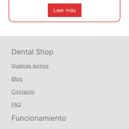
precio
precio
e
5
original
actual
Leer más
era:
es:
€ 25,17.
€ 23,91.
Dental Shop
Quienes somos
Blog
Contacto
FAQ
Funcionamiento