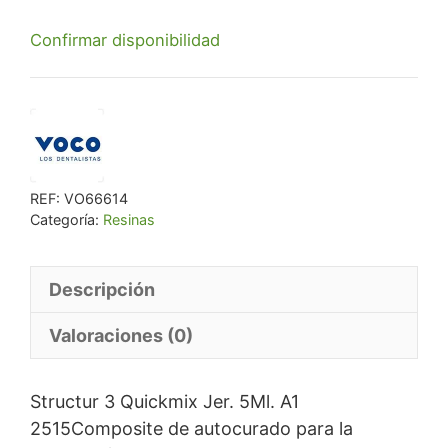
precio
precio
Confirmar disponibilidad
original
actual
era:
es:
€ 41,91.
€ 39,82.
REF:
VO66614
Categoría:
Resinas
Descripción
Valoraciones (0)
Structur 3 Quickmix Jer. 5Ml. A1
2515Composite de autocurado para la