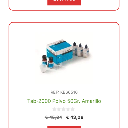
era:
es:
€ 98,59.
€ 93,67.
REF: KE66516
Tab-2000 Polvo 50Gr. Amarillo
0
El
El
€
45,34
€
43,08
d
precio
precio
e