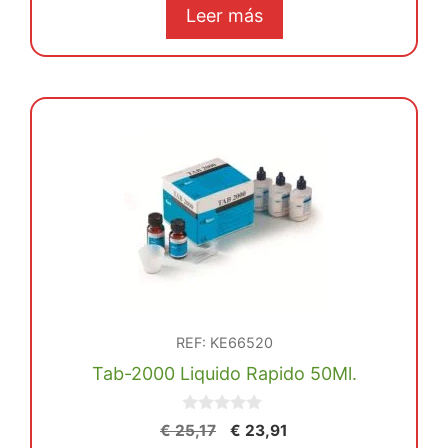
5
original
actual
Leer más
era:
es:
€ 45,34.
€ 43,08.
REF: KE66520
Tab-2000 Liquido Rapido 50Ml.
0
El
El
€
25,17
€
23,91
d