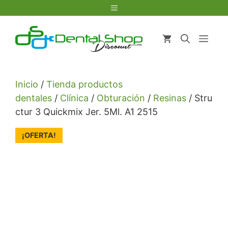
Saltar
Menú
al
contenido
Men
Inicio
/
Tienda productos
dentales
/
Clínica
/
Obturación
/
Resinas
/ Stru
ctur 3 Quickmix Jer. 5Ml. A1 2515
¡OFERTA!