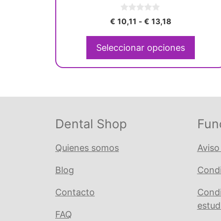
elegir
0
en
Rango
€
10,11
-
€
13,18
d
de
la
e
5
precios:
página
Seleccionar opciones
desde
de
€ 10,11
producto
hasta
€ 13,18
Dental Shop
Fun
Quienes somos
Aviso
Blog
Condi
Contacto
Condi
estud
FAQ