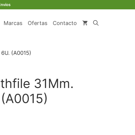
original
actual
31Mm.
Envíos
era:
es:
Sdo.
€ 110,42.
€ 104,91.
6U.
Marcas
Ofertas
Contacto
(A0015)
cantidad
 6U. (A0015)
thfile 31Mm.
 (A0015)
cio
ual