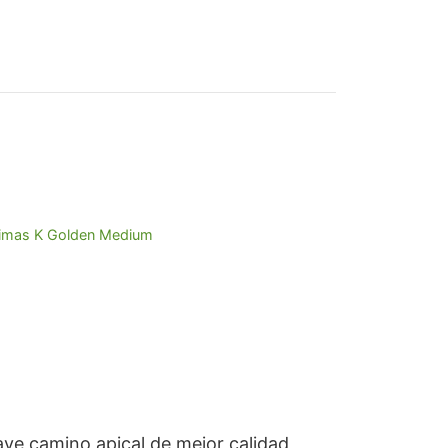
04,91.
imas K Golden Medium
ave camino apical de mejor calidad