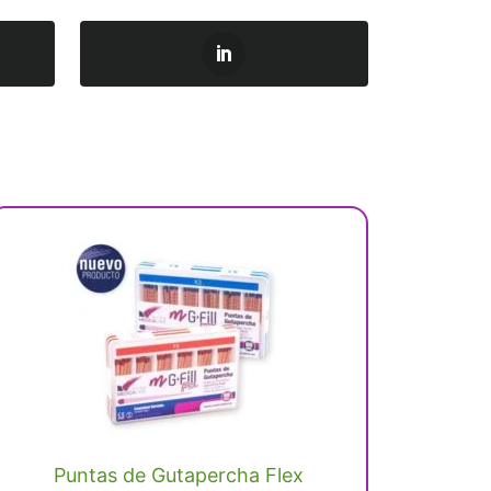
Este
producto
tiene
múltiples
variantes.
Las
opciones
se
Puntas de Gutapercha Flex
pueden