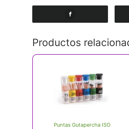
Productos relaciona
Este
producto
tiene
múltiples
variantes.
Las
opciones
se
Puntas Gutapercha ISO
pueden