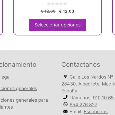
elegir
0
en
El
El
€
12,66
€
12,03
d
precio
precio
la
e
5
original
actual
página
Seleccionar opciones
era:
es:
de
€ 12,66.
€ 12,03.
producto
cionamiento
Contactanos
 legal
Calle Los Nardos Nº 
28430. Alpedrete, Madri
ciones generales
España
Llámanos:
910 10 65
ciones generales para
654 276 827
iantes
Email:
Escríbenos