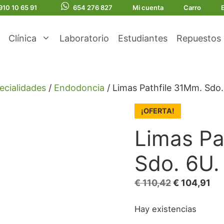
910 10 65 91
654 276 827
Mi cuenta
Carro
Clínica
Laboratorio
Estudiantes
Repuestos
ecialidades
/
Endodoncia
/ Limas Pathfile 31Mm. Sdo.
¡OFERTA!
Limas Pa
Sdo. 6U.
El
El
€
110,42
€
104,91
precio
pre
Hay existencias
original
act
era:
es: