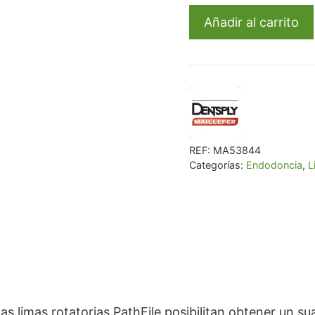
Limas
€ 110,42.
€ 1
Añadir al carrito
Pathfile
31Mm.
Sdo.
6U.
(A0015)
cantidad
REF:
MA53844
Categorías:
Endodoncia
,
L
s limas rotatorias PathFile posibilitan obtener un su