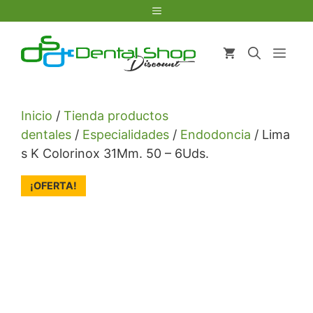
Saltar
Menú
al
contenido
Men
Inicio
/
Tienda productos
dentales
/
Especialidades
/
Endodoncia
/ Lima
s K Colorinox 31Mm. 50 – 6Uds.
¡OFERTA!