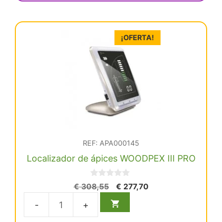
producto
¡OFERTA!
REF: APA000145
Localizador de ápices WOODPEX III PRO
0
El
El
€
308,55
€
277,70
d
precio
precio
e
5
original
actual
Localizador
era:
es: