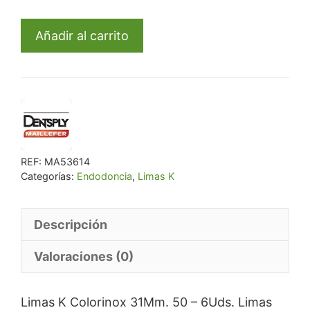
era:
es:
Limas
€ 22,75.
€ 21,61.
Añadir al carrito
K
Colorinox
31Mm.
50
-
6Uds.
cantidad
REF:
MA53614
Categorías:
Endodoncia
,
Limas K
Descripción
Valoraciones (0)
Limas K Colorinox 31Mm. 50 – 6Uds. Limas