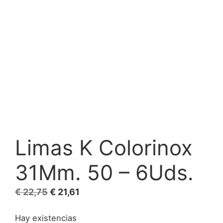
Limas K Colorinox
31Mm. 50 – 6Uds.
El
El
€
22,75
€
21,61
precio
precio
Hay existencias
original
actual