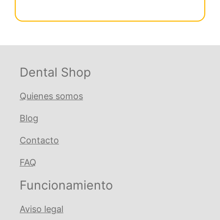
de
€ 308,55.
€ 277,70.
ápices
WOODPEX
III
PRO
cantidad
Dental Shop
Quienes somos
Blog
Contacto
FAQ
Funcionamiento
Aviso legal