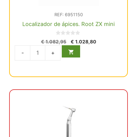
REF: 6951150
Localizador de ápices. Root ZX mini
0
El
El
€
1.082,95
€
1.028,80
d
precio
precio
e
5
original
actual
Localizador
era:
es:
de
€ 1.082,95.
€ 1.028,80.
ápices.
Root
ZX
mini
cantidad