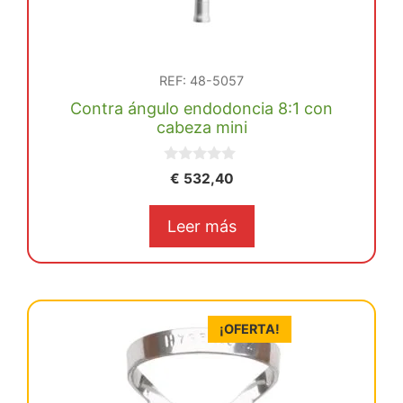
REF: 48-5057
Contra ángulo endodoncia 8:1 con
cabeza mini
0
€
532,40
d
e
5
Leer más
¡OFERTA!