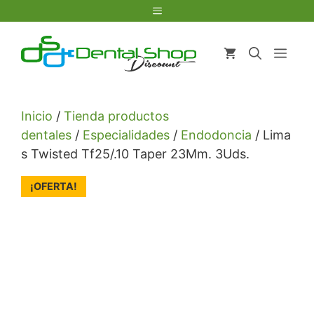
Saltar
Menú
al
contenido
Men
Inicio
/
Tienda productos
dentales
/
Especialidades
/
Endodoncia
/ Lima
s Twisted Tf25/.10 Taper 23Mm. 3Uds.
¡OFERTA!