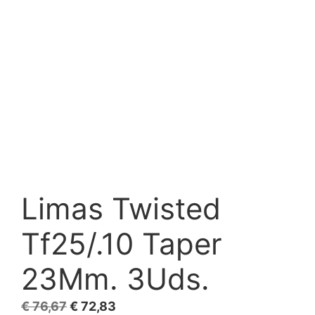
Limas Twisted
Tf25/.10 Taper
23Mm. 3Uds.
El
El
€
76,67
€
72,83