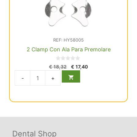
REF: HY58005
2 Clamp Con Ala Para Premolare
0
El
El
€
18,32
€
17,40
d
precio
precio
e
5
original
actual
2
era:
es:
Clamp
€ 18,32.
€ 17,40.
Con
Ala
Para
Premolare
cantidad
Dental Shop