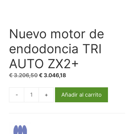
Nuevo motor de
endodoncia TRI
AUTO ZX2+
El
El
€
3.206,50
€
3.046,18
precio
precio
original
actual
Añadir al carrito
Nuevo
era:
es:
motor
€ 3.206,50.
€ 3.046,18.
de
endodoncia
TRI