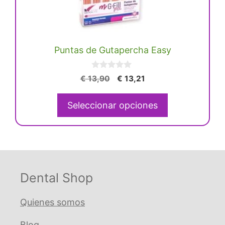
Las
opciones
se
Puntas de Gutapercha Easy
pueden
elegir
0
en
El
El
€
13,90
€
13,21
d
precio
precio
la
e
5
original
actual
página
Seleccionar opciones
era:
es:
de
€ 13,90.
€ 13,21.
producto
Dental Shop
Quienes somos
Blog