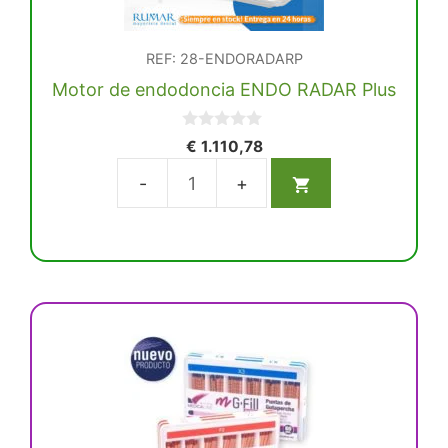
REF: 28-ENDORADARP
Motor de endodoncia ENDO RADAR Plus
0
€
1.110,78
d
e
5
Motor
de
endodoncia
ENDO
RADAR
Plus
Este
cantidad
producto
tiene
múltiples
variantes.