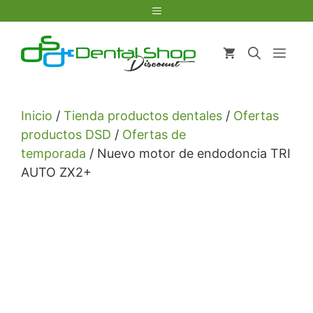
Saltar
Menú
al
contenido
Men
Inicio
/
Tienda productos dentales
/
Ofertas
productos DSD
/
Ofertas de
temporada
/ Nuevo motor de endodoncia TRI
AUTO ZX2+
CONSULTAR DESCUENTO ESPECIAL