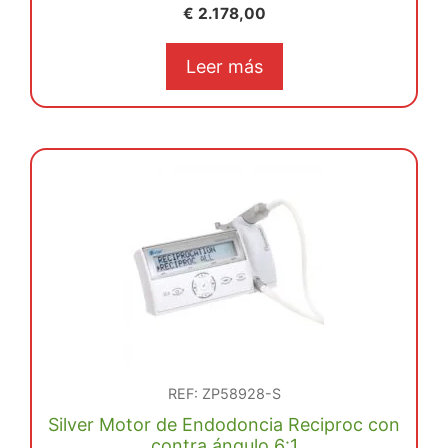
0
€
2.178,00
d
e
5
Leer más
REF: ZP58928-S
Silver Motor de Endodoncia Reciproc con
contra ángulo 6:1