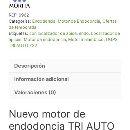
AUTO
ZX2+
REF:
6962
cantidad
Categorías:
Endodoncia
,
Motor de Endodoncia
,
Ofertas
de temporada
Etiquetas:
con localizador de ápice
,
endo
,
Localizador de
ápices
,
Motor de endodoncia
,
Motor inalámbrico
,
OGP2
,
TRI AUTO ZX2
Descripción
Información adicional
Valoraciones (0)
Nuevo motor de
endodoncia TRI AUTO