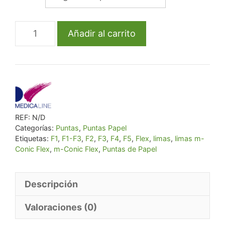
€ 11,71.
€ 11,13.
Puntas
Añadir al carrito
de
papel
Flex
cantidad
REF:
N/D
Categorías:
Puntas
,
Puntas Papel
Etiquetas:
F1
,
F1-F3
,
F2
,
F3
,
F4
,
F5
,
Flex
,
limas
,
limas m-
Conic Flex
,
m-Conic Flex
,
Puntas de Papel
Descripción
Valoraciones (0)