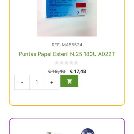
REF: MA55534
Puntas Papel Esteril N.25 180U A022T
0
El
El
€
18,40
€
17,48
d
precio
precio
e
5
original
actual
Puntas
era:
es:
Papel
€ 18,40.
€ 17,48.
Esteril
N.25
180U
A022T
Este