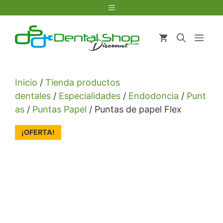
Saltar
Menú
al
contenido
Men
Inicio
/
Tienda productos
dentales
/
Especialidades
/
Endodoncia
/
Punt
as
/
Puntas Papel
/ Puntas de papel Flex
¡OFERTA!