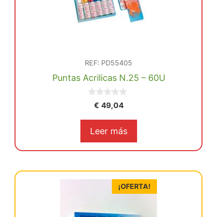
REF: PD55405
Puntas Acrilicas N.25 – 60U
0
€
49,04
d
e
5
Leer más
¡OFERTA!