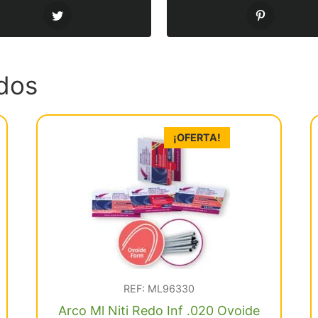
dos
¡OFERTA!
REF: ML96330
Arco Ml Niti Redo Inf .020 Ovoide