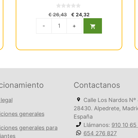
0
El
El
€
26,43
€
24,32
d
precio
precio
e
5
original
actual
Arco
era:
es:
Ml
€ 26,43.
€ 24,32.
Niti
Redo
Inf
.020
Ovoide
cionamiento
Contactanos
cantidad
 legal
Calle Los Nardos Nº 
28430. Alpedrete, Madri
ciones generales
España
Llámanos:
910 10 65
ciones generales para
654 276 827
iantes