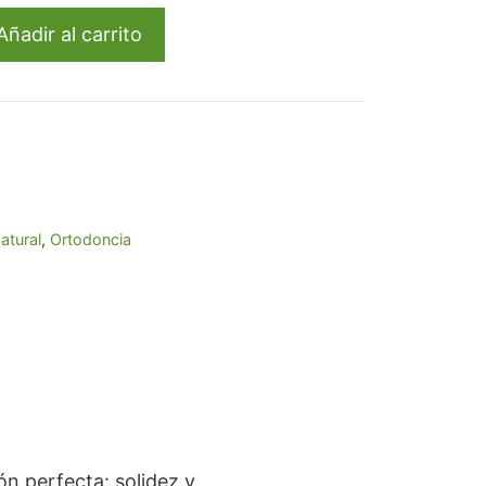
54.
Añadir al carrito
atural
,
Ortodoncia
n perfecta: solidez y