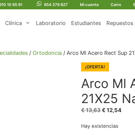
910 10 65 91
654 276 827
Mi cuenta
Carro
Clínica
Laboratorio
Estudiantes
Repuestos
ecialidades
/
Ortodoncia
/ Arco Ml Acero Rect Sup 2
¡OFERTA!
Arco Ml 
21X25 Na
El
El
€
13,63
€
12,54
precio
prec
Hay existencias
original
actua
era:
es: