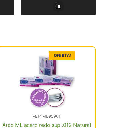
¡OFERTA!
REF: ML95901
Arco ML acero redo sup .012 Natural