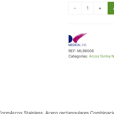
€ 13,63.
€ 12,
Arco
Ml
Acero
Rect
Sup
21X25
REF:
ML96006
Natural
Categorías:
Arcos forma N
Form
cantidad
FormArcos Stainless. Acero rectangulares.Combinació