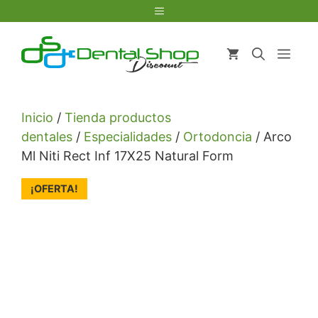
Saltar
Menú
al
contenido
Men
Inicio
/
Tienda productos
dentales
/
Especialidades
/
Ortodoncia
/ Arco
Ml Niti Rect Inf 17X25 Natural Form
¡OFERTA!