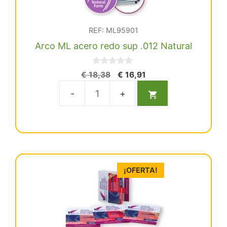
REF: ML95901
Arco ML acero redo sup .012 Natural
0
El
El
€
18,38
€
16,91
d
precio
precio
e
5
original
actual
Arco
era:
es:
ML
€ 18,38.
€ 16,91.
acero
redo
sup
.012
¡OFERTA!
Natural
cantidad