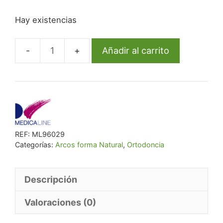
precio
precio
Hay existencias
original
actual
era:
es:
€ 43,36.
€ 39,90.
Añadir al carrito
Arco
Ml
Niti
Rect
Inf
17X25
REF:
ML96029
Natural
Categorías:
Arcos forma Natural
,
Ortodoncia
Form
cantidad
Descripción
Valoraciones (0)