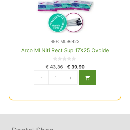
REF: ML96423
Arco Ml Niti Rect Sup 17X25 Ovoide
0
El
El
€
43,36
€
39,90
d
precio
precio
e
5
original
actual
Arco
era:
es:
Ml
€ 43,36.
€ 39,90.
Niti
Rect
Sup
17X25
Ovoide