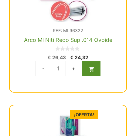
REF: ML96322
Arco Ml Niti Redo Sup .014 Ovoide
0
El
El
€
26,43
€
24,32
d
precio
precio
e
5
original
actual
Arco
era:
es:
Ml
€ 26,43.
€ 24,32.
Niti
Redo
Sup
.014
¡OFERTA!
Ovoide
cantidad