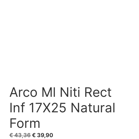
Arco Ml Niti Rect
Inf 17X25 Natural
Form
El
El
€
43,36
€
39,90