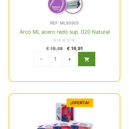
REF: ML95905
Arco ML acero redo sup .020 Natural
0
El
El
€
18,38
€
16,91
d
precio
precio
e
5
original
actual
Arco
era:
es:
ML
€ 18,38.
€ 16,91.
acero
redo
sup
.020
¡OFERTA!
Natural
cantidad