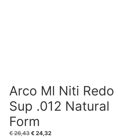
Arco Ml Niti Redo
Sup .012 Natural
Form
El
El
€
26,43
€
24,32