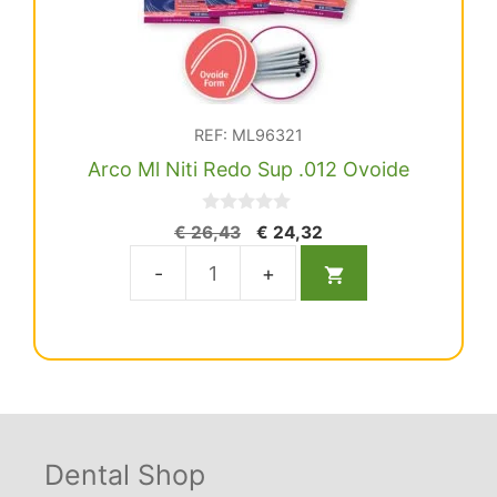
REF: ML96321
Arco Ml Niti Redo Sup .012 Ovoide
0
El
El
€
26,43
€
24,32
d
precio
precio
e
5
original
actual
Arco
era:
es:
Ml
€ 26,43.
€ 24,32.
Niti
Redo
Sup
.012
Ovoide
Dental Shop
cantidad