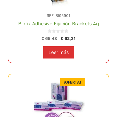
REF: BI96901
Biofix Adhesivo Fijación Brackets 4g
0
El
El
€
65,48
€
62,21
d
precio
precio
e
5
original
actual
Leer más
era:
es:
€ 65,48.
€ 62,21.
¡OFERTA!