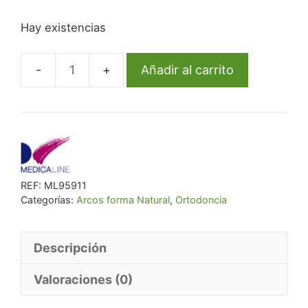
precio
precio
Hay existencias
original
actual
era:
es:
€ 26,43.
€ 24,32.
Añadir al carrito
Arco
Ml
Niti
Redo
Sup
.012
REF:
ML95911
Natural
Categorías:
Arcos forma Natural
,
Ortodoncia
Form
cantidad
Descripción
Valoraciones (0)