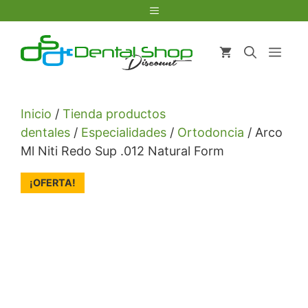
Saltar
Menú
al
contenido
Men
Inicio
/
Tienda productos
dentales
/
Especialidades
/
Ortodoncia
/ Arco
Ml Niti Redo Sup .012 Natural Form
¡OFERTA!