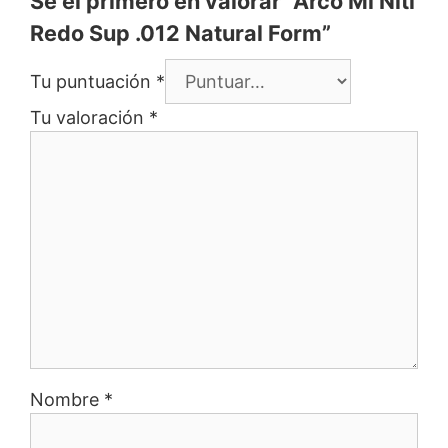
Sé el primero en valorar “Arco Ml Niti
Redo Sup .012 Natural Form”
Tu puntuación
*
Tu valoración
*
Nombre
*