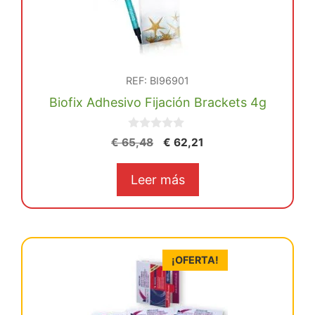
REF: BI96901
Biofix Adhesivo Fijación Brackets 4g
0
El
El
€
65,48
€
62,21
d
precio
precio
e
5
original
actual
Leer más
era:
es:
€ 65,48.
€ 62,21.
¡OFERTA!