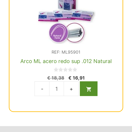
cantidad
REF: ML95901
Arco ML acero redo sup .012 Natural
0
El
El
€
18,38
€
16,91
d
precio
precio
e
5
original
actual
Arco
era:
es:
ML
€ 18,38.
€ 16,91.
acero
redo
sup