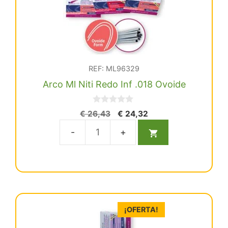
REF: ML96329
Arco Ml Niti Redo Inf .018 Ovoide
0
El
El
€
26,43
€
24,32
d
precio
precio
e
5
original
actual
Arco
era:
es:
Ml
€ 26,43.
€ 24,32.
Niti
Redo
Inf
.018
¡OFERTA!
Ovoide