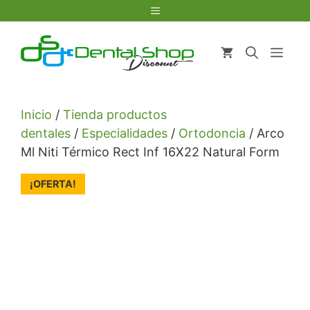
Saltar
Menú
al
contenido
Men
Inicio
/
Tienda productos
dentales
/
Especialidades
/
Ortodoncia
/ Arco
Ml Niti Térmico Rect Inf 16X22 Natural Form
¡OFERTA!