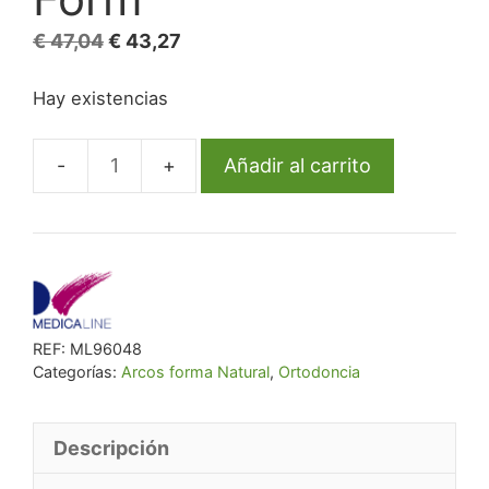
El
El
€
47,04
€
43,27
precio
precio
Hay existencias
original
actual
era:
es:
€ 47,04.
€ 43,27.
Añadir al carrito
Arco
Ml
Niti
Térmico
Rect
Inf
REF:
ML96048
16X22
Categorías:
Arcos forma Natural
,
Ortodoncia
Natural
Form
cantidad
Descripción