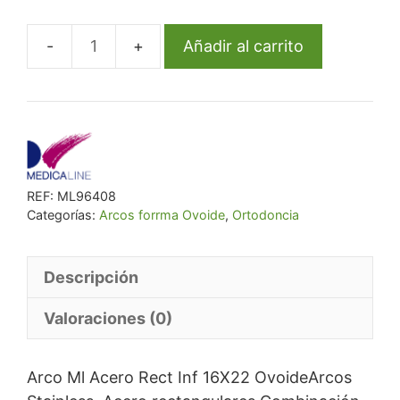
era:
es:
€ 13,97.
€ 12,85.
Añadir al carrito
Arco
Ml
Acero
Rect
Inf
16X22
REF:
ML96408
Ovoide
Categorías:
Arcos forrma Ovoide
,
Ortodoncia
cantidad
Descripción
Valoraciones (0)
Arco Ml Acero Rect Inf 16X22 OvoideArcos