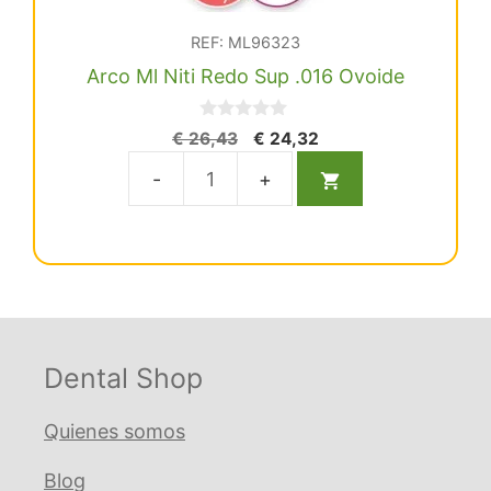
REF: ML96323
Arco Ml Niti Redo Sup .016 Ovoide
0
El
El
€
26,43
€
24,32
d
precio
precio
e
5
original
actual
Arco
era:
es:
Ml
€ 26,43.
€ 24,32.
Niti
Redo
Sup
.016
Ovoide
Dental Shop
cantidad
Quienes somos
Blog