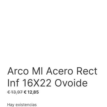
Arco Ml Acero Rect
Inf 16X22 Ovoide
El
El
€
13,97
€
12,85
precio
precio
Hay existencias
original
actual