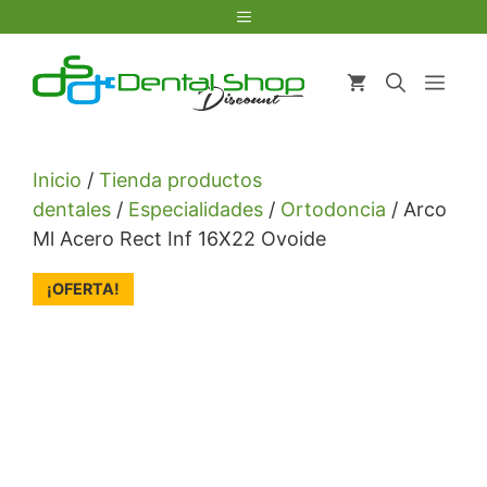
Saltar
Menú
al
contenido
Men
Inicio
/
Tienda productos
dentales
/
Especialidades
/
Ortodoncia
/ Arco
Ml Acero Rect Inf 16X22 Ovoide
¡OFERTA!