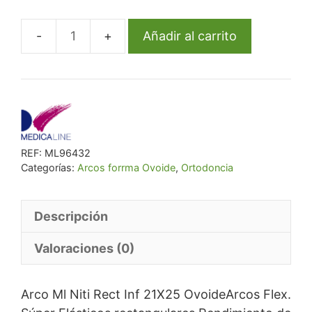
era:
es:
€ 43,36.
€ 39,90.
Añadir al carrito
Arco
Ml
Niti
Rect
Inf
21X25
REF:
ML96432
Ovoide
Categorías:
Arcos forrma Ovoide
,
Ortodoncia
cantidad
Descripción
Valoraciones (0)
Arco Ml Niti Rect Inf 21X25 OvoideArcos Flex.