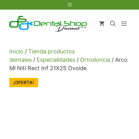
Saltar
Menú
al
contenido
Men
Inicio
/
Tienda productos
dentales
/
Especialidades
/
Ortodoncia
/ Arco
Ml Niti Rect Inf 21X25 Ovoide
¡OFERTA!