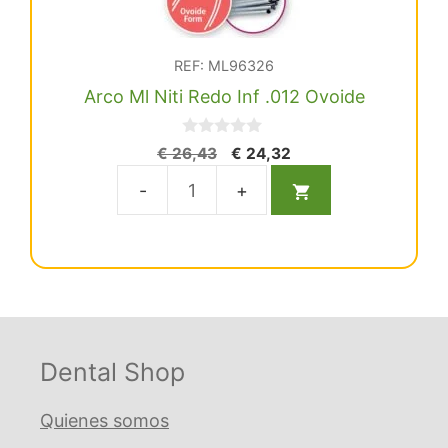
REF: ML96326
Arco Ml Niti Redo Inf .012 Ovoide
0
El
El
€
26,43
€
24,32
d
precio
precio
e
5
original
actual
Arco
era:
es:
Ml
€ 26,43.
€ 24,32.
Niti
Redo
Inf
.012
Ovoide
Dental Shop
cantidad
Quienes somos