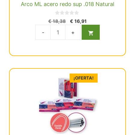
Arco ML acero redo sup .018 Natural
0
El
El
€
18,38
€
16,91
d
precio
precio
e
5
original
actual
Arco
era:
es:
ML
€ 18,38.
€ 16,91.
acero
redo
sup
.018
¡OFERTA!
Natural
cantidad