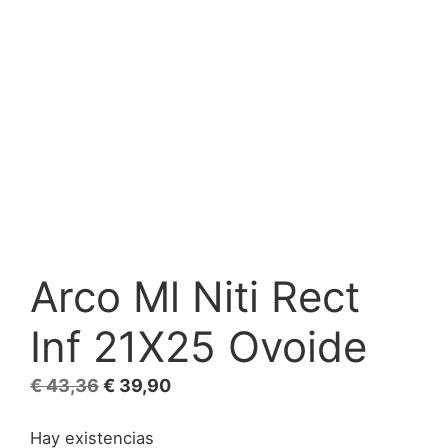
Arco Ml Niti Rect
Inf 21X25 Ovoide
El
El
€
43,36
€
39,90
precio
precio
Hay existencias
original
actual