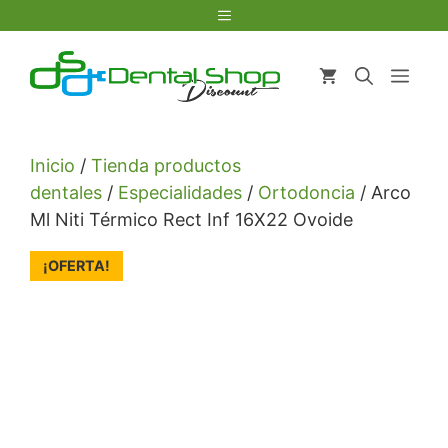
Saltar
Menú
al
contenido
Men
Inicio
/
Tienda productos
dentales
/
Especialidades
/
Ortodoncia
/ Arco
Ml Niti Térmico Rect Inf 16X22 Ovoide
¡OFERTA!