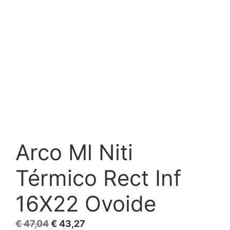
Arco Ml Niti
Térmico Rect Inf
16X22 Ovoide
El
El
€
47,04
€
43,27