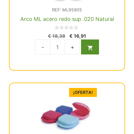
REF: ML95905
Arco ML acero redo sup .020 Natural
0
El
El
€
18,38
€
16,91
d
precio
precio
e
5
original
actual
Arco
era:
es:
ML
€ 18,38.
€ 16,91.
acero
redo
sup
.020
¡OFERTA!
Natural
cantidad