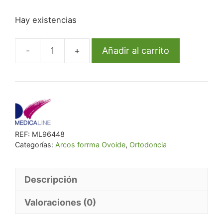
precio
precio
Hay existencias
original
actual
era:
es:
€ 47,04.
€ 43,27.
Añadir al carrito
Arco
Ml
Niti
Térmico
Rect
Inf
REF:
ML96448
16X22
Categorías:
Arcos forrma Ovoide
,
Ortodoncia
Ovoide
cantidad
Descripción
Valoraciones (0)