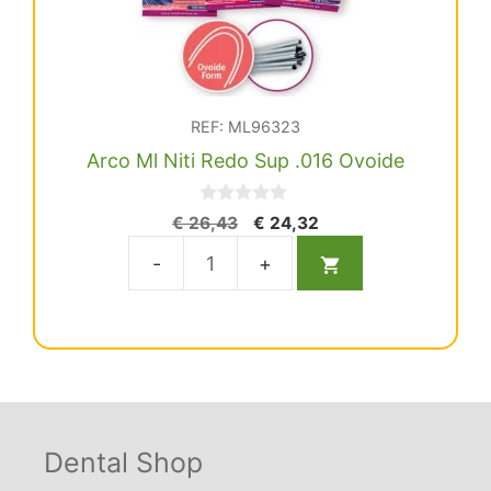
REF: ML96323
Arco Ml Niti Redo Sup .016 Ovoide
0
El
El
€
26,43
€
24,32
d
precio
precio
e
5
original
actual
Arco
era:
es:
Ml
€ 26,43.
€ 24,32.
Niti
Redo
Sup
.016
Ovoide
Dental Shop
cantidad