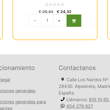
0
El
El
€
26,43
€
24,32
d
precio
precio
e
5
original
actual
Arco
era:
es:
Ml
€ 26,43.
€ 24,32.
Niti
Redo
Sup
.012
Ovoide
cionamiento
Contactanos
cantidad
 legal
Calle Los Nardos Nº 
28430. Alpedrete, Madri
ciones generales
España
Llámanos:
910 10 65
ciones generales para
654 276 827
iantes