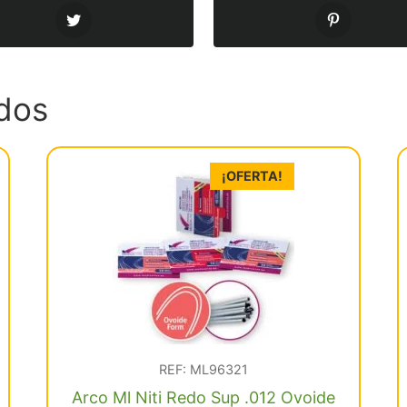
dos
¡OFERTA!
REF: ML96321
Arco Ml Niti Redo Sup .012 Ovoide