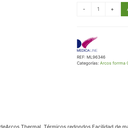
€ 40,40.
€ 37,1
Arco
Ml
Niti
Térmico
Redo
Inf
REF:
ML96346
.012
Categorías:
Arcos forrma 
Ovoide
cantidad
ideArcos Thermal. Térmicos redondos.Facilidad de ma