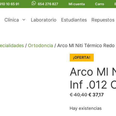
910 10 65 91
654 276 827
Mi cuenta
Carro
Clínica
Laboratorio
Estudiantes
Repuestos
ecialidades
/
Ortodoncia
/ Arco Ml Niti Térmico Redo 
¡OFERTA!
Arco Ml 
Inf .012 
El
El
€
40,40
€
37,17
precio
preci
Hay existencias
original
actua
era:
es: