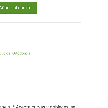
7.
Añadir al carrito
Ovoide
,
Ortodoncia
nejo. * Acepta curvas y dobleces, se