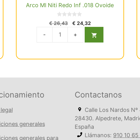
Arco Ml Niti Redo Inf .018 Ovoide
0
El
El
€
26,43
€
24,32
d
precio
precio
e
5
original
actual
Arco
era:
es:
Ml
€ 26,43.
€ 24,32.
Niti
Redo
Inf
.018
Ovoide
cionamiento
Contactanos
cantidad
 legal
Calle Los Nardos Nº 
28430. Alpedrete, Madri
ciones generales
España
Llámanos:
910 10 65
ciones generales para