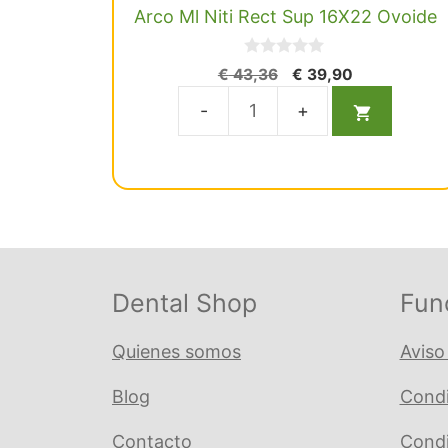
Arco Ml Niti Rect Sup 16X22 Ovoide
0
El
El
€
43,36
€
39,90
d
precio
precio
e
5
original
actual
Arco
era:
es:
Ml
€ 43,36.
€ 39,90.
Niti
Rect
Sup
16X22
Ovoide
Dental Shop
Fun
cantidad
Quienes somos
Aviso
Blog
Condi
Contacto
Condi