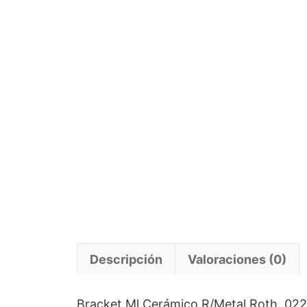
Descripción
Valoraciones (0)
Bracket Ml Cerámico R/Metal Roth .022