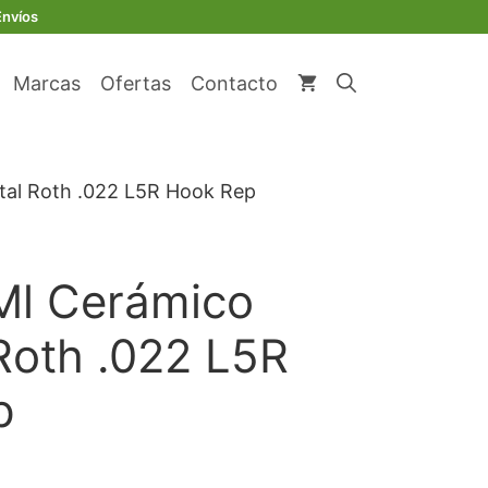
original
actual
Cerámico
Envíos
era:
es:
R/Metal
€ 80,91.
€ 76,86.
Roth
Marcas
Ofertas
Contacto
.022
L5R
Hook
Rep
tal Roth .022 L5R Hook Rep
cantidad
Ml Cerámico
Roth .022 L5R
p
io