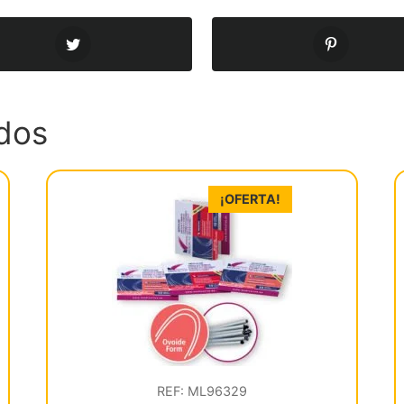
dos
¡OFERTA!
REF: ML96329