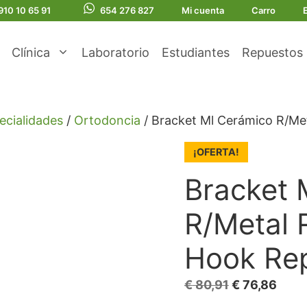
910 10 65 91
654 276 827
Mi cuenta
Carro
Clínica
Laboratorio
Estudiantes
Repuestos
ecialidades
/
Ortodoncia
/ Bracket Ml Cerámico R/Me
¡OFERTA!
Bracket 
R/Metal 
Hook Re
El
El
€
80,91
€
76,86
precio
prec