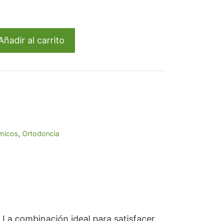
l
86.
Añadir al carrito
micos
,
Ortodoncia
La combinación ideal para satisfacer