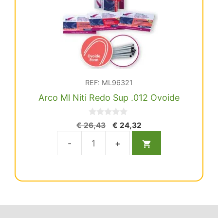
cantidad
REF: ML96321
Arco Ml Niti Redo Sup .012 Ovoide
0
El
El
€
26,43
€
24,32
d
precio
precio
e
5
original
actual
Arco
era:
es:
Ml
€ 26,43.
€ 24,32.
Niti
Redo
Sup
.012