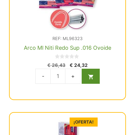
REF: ML96323
Arco Ml Niti Redo Sup .016 Ovoide
0
El
El
€
26,43
€
24,32
d
precio
precio
e
5
original
actual
Arco
era:
es:
Ml
€ 26,43.
€ 24,32.
Niti
Redo
Sup
.016
¡OFERTA!
Ovoide