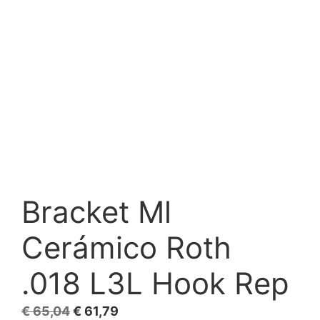
Bracket Ml
Cerámico Roth
.018 L3L Hook Rep
El
El
€
65,04
€
61,79