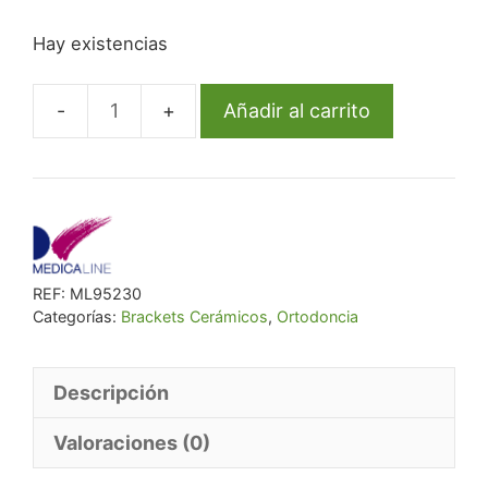
precio
precio
Hay existencias
original
actual
era:
es:
€ 65,04.
€ 61,79.
Añadir al carrito
Bracket
Ml
Cerámico
Roth
.018
L3L
REF:
ML95230
Hook
Categorías:
Brackets Cerámicos
,
Ortodoncia
Rep
cantidad
Descripción
Valoraciones (0)