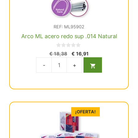
REF: ML95902
Arco ML acero redo sup .014 Natural
0
El
El
€
18,38
€
16,91
d
precio
precio
e
5
original
actual
Arco
era:
es:
ML
€ 18,38.
€ 16,91.
acero
redo
sup
.014
¡OFERTA!
Natural
cantidad