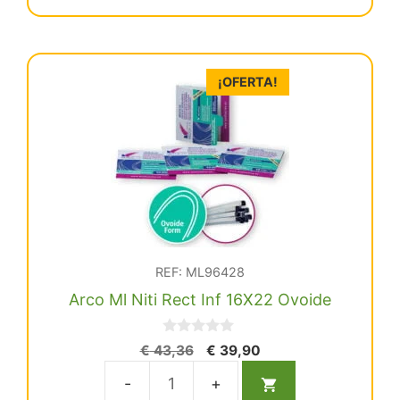
Niti
Redo
Inf
.018
¡OFERTA!
Ovoide
cantidad
REF: ML96428
Arco Ml Niti Rect Inf 16X22 Ovoide
0
El
El
€
43,36
€
39,90
d
precio
precio
e
5
original
actual
Arco