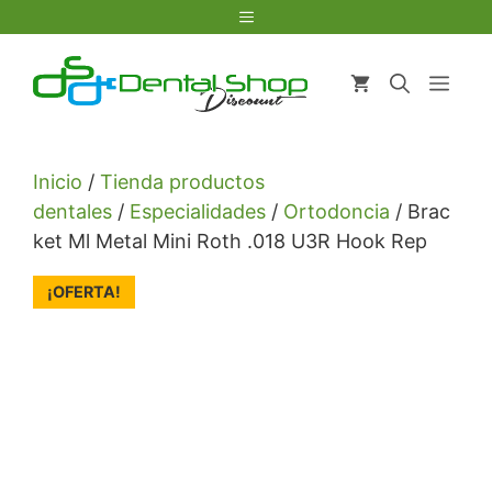
Saltar
Menú
al
contenido
Men
Inicio
/
Tienda productos
dentales
/
Especialidades
/
Ortodoncia
/ Brac
ket Ml Metal Mini Roth .018 U3R Hook Rep
¡OFERTA!