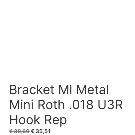
Bracket Ml Metal
Mini Roth .018 U3R
Hook Rep
El
El
€
38,60
€
35,51