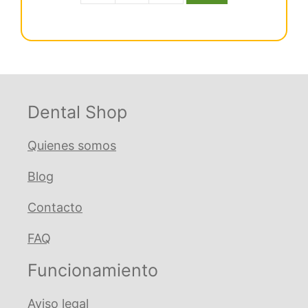
era:
es:
Ml
€ 43,36.
€ 39,90.
Niti
Rect
Inf
16X22
Ovoide
Dental Shop
cantidad
Quienes somos
Blog
Contacto
FAQ
Funcionamiento
Aviso legal