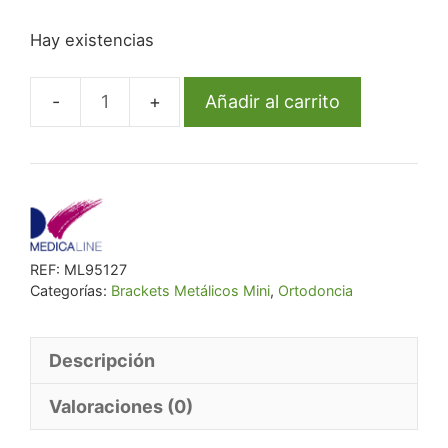
precio
precio
Hay existencias
original
actual
era:
es:
€ 38,60.
€ 35,51.
Añadir al carrito
Bracket
Ml
Metal
Mini
Roth
.018
REF:
ML95127
U3R
Categorías:
Brackets Metálicos Mini
,
Ortodoncia
Hook
Rep
cantidad
Descripción
Valoraciones (0)