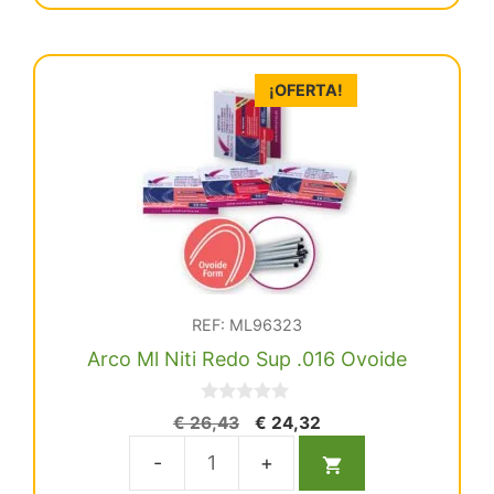
Redo
Inf
.018
¡OFERTA!
Ovoide
cantidad
REF: ML96323
Arco Ml Niti Redo Sup .016 Ovoide
0
El
El
€
26,43
€
24,32
d
precio
precio
e
5
original
actual
Arco