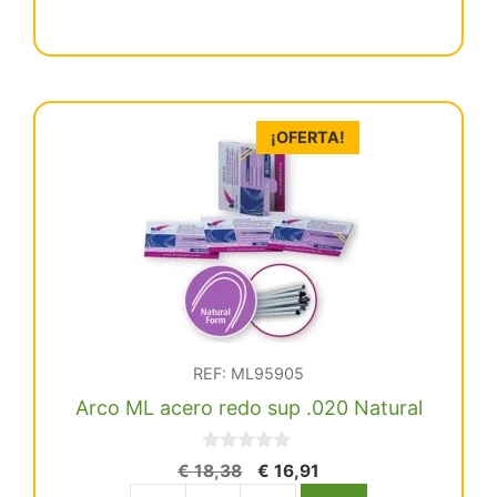
era:
es:
Ml
€ 26,43.
€ 24,32.
Niti
Redo
Sup
.016
¡OFERTA!
Ovoide
cantidad
REF: ML95905
Arco ML acero redo sup .020 Natural
0
El
El
€
18,38
€
16,91
d
precio
precio