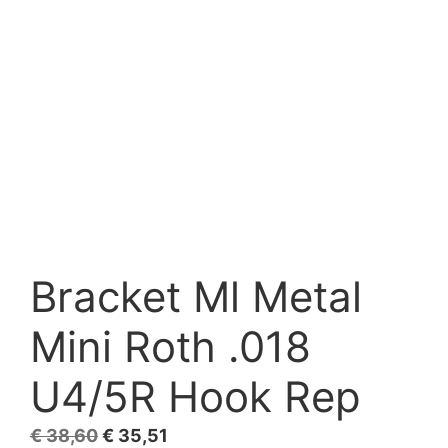
Bracket Ml Metal
Mini Roth .018
U4/5R Hook Rep
El
El
€
38,60
€
35,51