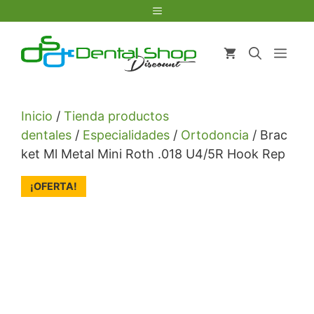
Saltar
Menú
al
contenido
Men
Inicio
/
Tienda productos
dentales
/
Especialidades
/
Ortodoncia
/ Brac
ket Ml Metal Mini Roth .018 U4/5R Hook Rep
¡OFERTA!