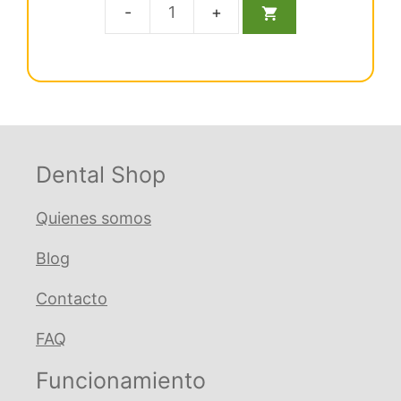
e
5
original
actual
Arco
era:
es:
ML
€ 18,38.
€ 16,91.
acero
redo
sup
.020
Natural
Dental Shop
cantidad
Quienes somos
Blog
Contacto
FAQ
Funcionamiento