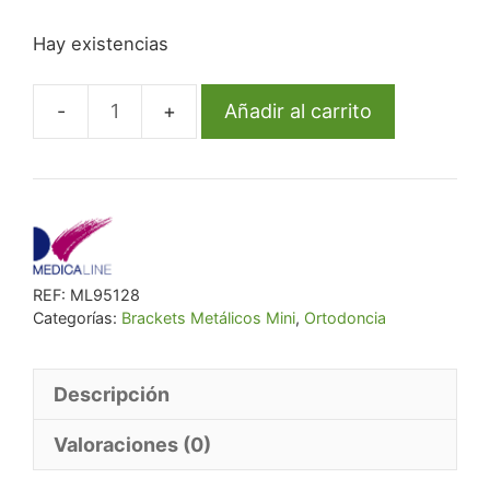
precio
precio
Hay existencias
original
actual
era:
es:
€ 38,60.
€ 35,51.
Añadir al carrito
Bracket
Ml
Metal
Mini
Roth
.018
REF:
ML95128
U4/5R
Categorías:
Brackets Metálicos Mini
,
Ortodoncia
Hook
Rep
cantidad
Descripción
Valoraciones (0)