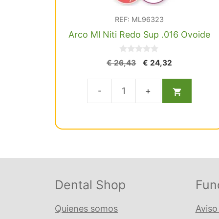
REF: ML96323
Arco Ml Niti Redo Sup .016 Ovoide
0
El
El
€
26,43
€
24,32
d
precio
precio
e
5
original
actual
era:
es:
Arco
€ 26,43.
€ 24,32.
Ml
Niti
Redo
Sup
.016
Ovoide
Dental Shop
Fun
cantidad
Quienes somos
Aviso