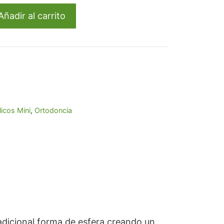
,51.
Añadir al carrito
icos Mini
,
Ortodoncia
adicional forma de esfera creando un