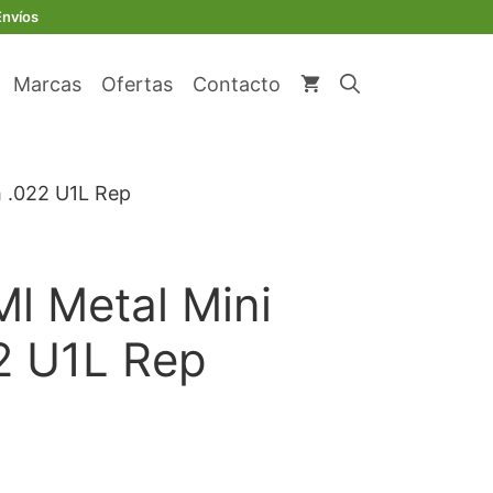
original
actual
Metal
Envíos
era:
es:
Mini
€ 38,60.
€ 35,51.
Roth
Marcas
Ofertas
Contacto
.022
U1L
Rep
cantidad
h .022 U1L Rep
Ml Metal Mini
2 U1L Rep
io
al