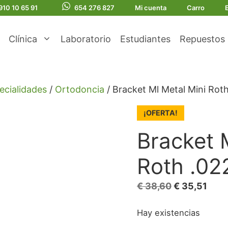
910 10 65 91
654 276 827
Mi cuenta
Carro
Clínica
Laboratorio
Estudiantes
Repuestos
ecialidades
/
Ortodoncia
/ Bracket Ml Metal Mini Rot
¡OFERTA!
Bracket 
Roth .02
El
El
€
38,60
€
35,51
precio
prec
Hay existencias
original
actu
era:
es: