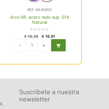
REF: ML95902
Arco ML acero redo sup .014
Natural
0
El
El
€
18,38
€
16,91
d
precio
precio
e
5
original
actual
Arco
era:
es:
ML
€ 18,38.
€ 16,91.
acero
redo
sup
.014
Natural
Suscríbete a nuestra
cantidad
newsletter
4,