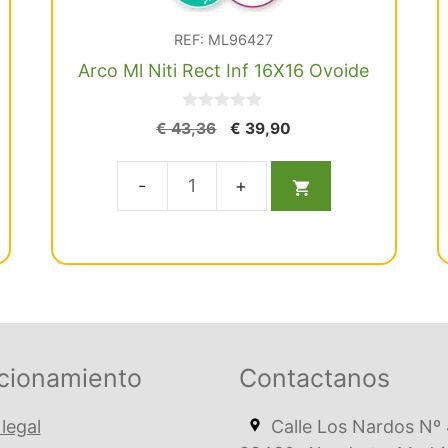
REF: ML96427
Arco Ml Niti Rect Inf 16X16 Ovoide
0
El
El
€
43,36
€
39,90
d
precio
precio
e
5
original
actual
era:
es:
Arco
€ 43,36.
€ 39,90.
Ml
Niti
Rect
Inf
16X16
Ovoide
cionamiento
Contactanos
cantidad
 legal
Calle Los Nardos Nº 