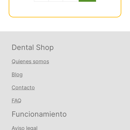
era:
es:
Ml
€ 43,36.
€ 39,90.
Niti
Rect
Sup
17X25
Ovoide
Dental Shop
cantidad
Quienes somos
Blog
Contacto
FAQ
Funcionamiento
Aviso legal