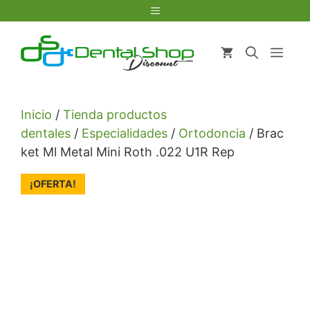
Saltar
Menú
al
contenido
Men
Inicio
/
Tienda productos
dentales
/
Especialidades
/
Ortodoncia
/ Brac
ket Ml Metal Mini Roth .022 U1R Rep
¡OFERTA!