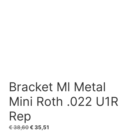
Bracket Ml Metal
Mini Roth .022 U1R
Rep
El
El
€
38,60
€
35,51