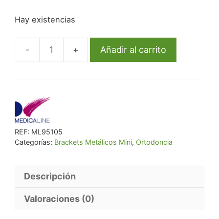
precio
precio
Hay existencias
original
actual
era:
es:
€ 38,60.
€ 35,51.
Añadir al carrito
Bracket
Ml
Metal
Mini
Roth
.022
REF:
ML95105
U1R
Categorías:
Brackets Metálicos Mini
,
Ortodoncia
Rep
cantidad
Descripción
Valoraciones (0)