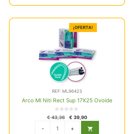
Niti
Redo
Inf
.018
¡OFERTA!
Ovoide
cantidad
REF: ML96423
Arco Ml Niti Rect Sup 17X25 Ovoide
0
El
El
€
43,36
€
39,90
d
precio
precio
e
5
original
actual
Arco