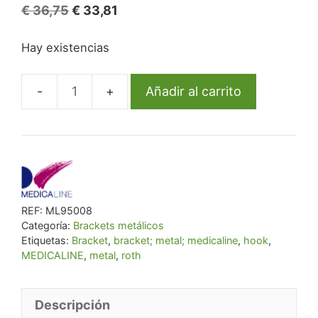
El
El
€
36,75
€
33,81
precio
precio
Hay existencias
original
actual
era:
es:
€ 36,75.
€ 33,81.
Añadir al carrito
Bracket
ML
metal
Roth
.022
U4/5R
REF:
ML95008
Hook
Categoría:
Brackets metálicos
rep
Etiquetas:
Bracket
,
bracket; metal; medicaline
,
hook
,
cantidad
MEDICALINE
,
metal
,
roth
Descripción