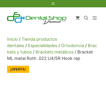
Saltar
Menú
al
contenido
Men
Inicio
/
Tienda productos
dentales
/
Especialidades
/
Ortodoncia
/
Brac
kets y tubos
/
Brackets metálicos
/ Bracket
ML metal Roth .022 U4/5R Hook rep
¡OFERTA!