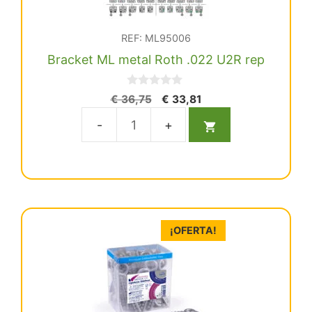
REF: ML95006
Bracket ML metal Roth .022 U2R rep
0
El
El
€
36,75
€
33,81
d
precio
precio
e
5
original
actual
Bracket
era:
es:
ML
€ 36,75.
€ 33,81.
metal
Roth
.022
U2R
¡OFERTA!
rep
cantidad