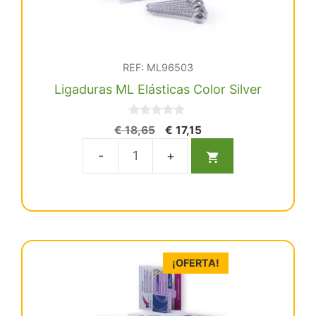
REF: ML96503
Ligaduras ML Elásticas Color Silver
0
El
El
€
18,65
€
17,15
d
precio
precio
e
5
original
actual
Ligaduras
era:
es:
ML
€ 18,65.
€ 17,15.
Elásticas
Color
Silver
cantidad
¡OFERTA!