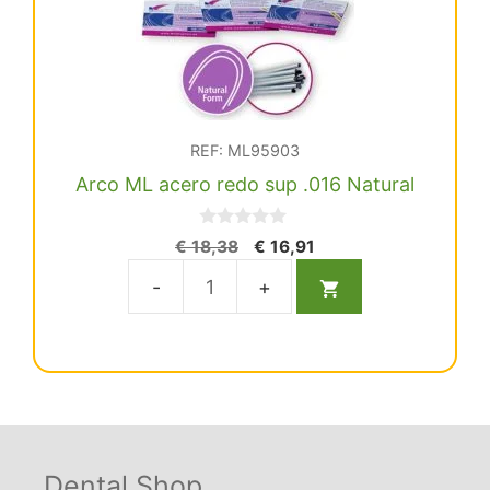
REF: ML95903
Arco ML acero redo sup .016 Natural
0
El
El
€
18,38
€
16,91
d
precio
precio
e
5
original
actual
Arco
era:
es:
ML
€ 18,38.
€ 16,91.
acero
redo
sup
.016
Natural
Dental Shop